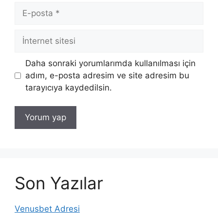
E-
posta
İnternet
sitesi
Daha sonraki yorumlarımda kullanılması için
adım, e-posta adresim ve site adresim bu
tarayıcıya kaydedilsin.
Son Yazılar
Venusbet Adresi