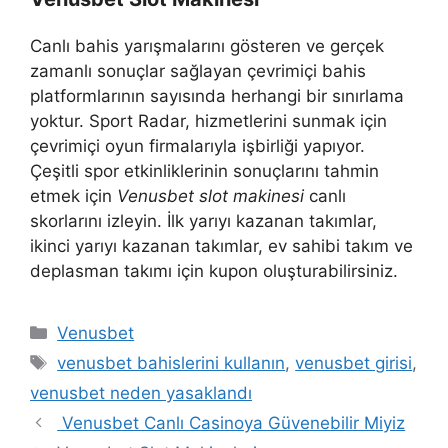
Canlı bahis yarışmalarını gösteren ve gerçek
zamanlı sonuçlar sağlayan çevrimiçi bahis
platformlarının sayısında herhangi bir sınırlama
yoktur. Sport Radar, hizmetlerini sunmak için
çevrimiçi oyun firmalarıyla işbirliği yapıyor.
Çeşitli spor etkinliklerinin sonuçlarını tahmin
etmek için
Venusbet slot makinesi
canlı
skorlarını izleyin. İlk yarıyı kazanan takımlar,
ikinci yarıyı kazanan takımlar, ev sahibi takım ve
deplasman takımı için kupon oluşturabilirsiniz.
Kategoriler
Venusbet
Etiketler
venusbet bahislerini kullanın
,
venusbet girisi
,
venusbet neden yasaklandı
Venusbet Canlı Casinoya Güvenebilir Miyiz