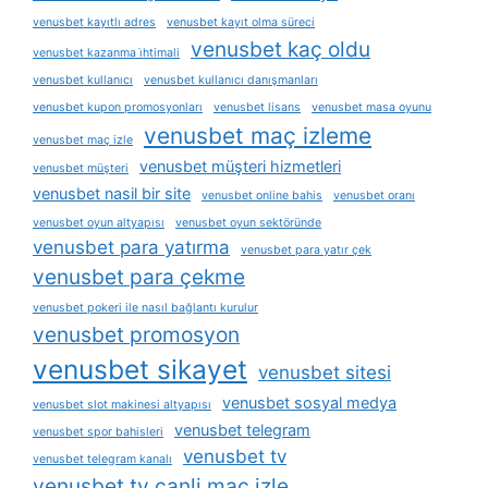
venusbet kayıtlı adres
venusbet kayıt olma süreci
venusbet kaç oldu
venusbet kazanma i̇htimali
venusbet kullanıcı
venusbet kullanıcı danışmanları
venusbet kupon promosyonları
venusbet lisans
venusbet masa oyunu
venusbet maç izleme
venusbet maç izle
venusbet müşteri hizmetleri
venusbet müşteri
venusbet nasil bir site
venusbet online bahis
venusbet oranı
venusbet oyun altyapısı
venusbet oyun sektöründe
venusbet para yatırma
venusbet para yatır çek
venusbet para çekme
venusbet pokeri ile nasıl bağlantı kurulur
venusbet promosyon
venusbet sikayet
venusbet sitesi
venusbet sosyal medya
venusbet slot makinesi altyapısı
venusbet telegram
venusbet spor bahisleri
venusbet tv
venusbet telegram kanalı
venusbet tv canli maç izle