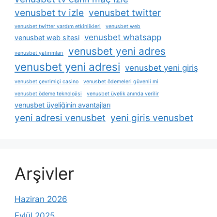
venusbet tv izle
venusbet twitter
venusbet twitter yardım etkinlikleri
venusbet web
venusbet whatsapp
venusbet web sitesi
venusbet yeni adres
venusbet yatırımları
venusbet yeni adresi
venusbet yeni giriş
venusbet çevrimiçi casino
venusbet ödemeleri güvenli mi
venusbet ödeme teknolojisi
venusbet üyelik anında verilir
venusbet üyeliğinin avantajları
yeni adresi venusbet
yeni giris venusbet
Arşivler
Haziran 2026
Eylül 2025