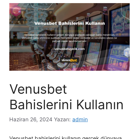
Venusbet
Bahislerini Kullanın
Haziran 26, 2024
Yazarı:
admin
Venusbet bahislerini kullanın gerçek dünyaya