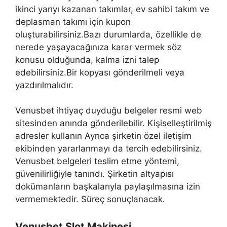
ikinci yarıyı kazanan takımlar, ev sahibi takım ve
deplasman takımı için kupon
oluşturabilirsiniz.Bazı durumlarda, özellikle de
nerede yaşayacağınıza karar vermek söz
konusu olduğunda, kalma izni talep
edebilirsiniz.Bir kopyası gönderilmeli veya
yazdırılmalıdır.
Venusbet ihtiyaç duyduğu belgeler resmi web
sitesinden anında gönderilebilir. Kişiselleştirilmiş
adresler kullanın Ayrıca şirketin özel iletişim
ekibinden yararlanmayı da tercih edebilirsiniz.
Venusbet belgeleri teslim etme yöntemi,
güvenilirliğiyle tanındı. Şirketin altyapısı
dokümanların başkalarıyla paylaşılmasına izin
vermemektedir. Süreç sonuçlanacak.
Venusbet Slot Makinesi