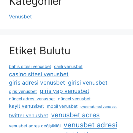
Kategoriler
Venusbet
Etiket Bulutu
bahis sitesi venusbet
canli venusbet
casino sitesi venusbet
giris adresi venusbet
girisi venusbet
giris yap venusbet
giris venusbet
güncel adresi venusbet
güncel venusbet
kayit venusbet
mobil venusbet
oyun makinesi venusbet
venusbet adres
twitter venusbet
venusbet adresi
venusbet adres değişikliği