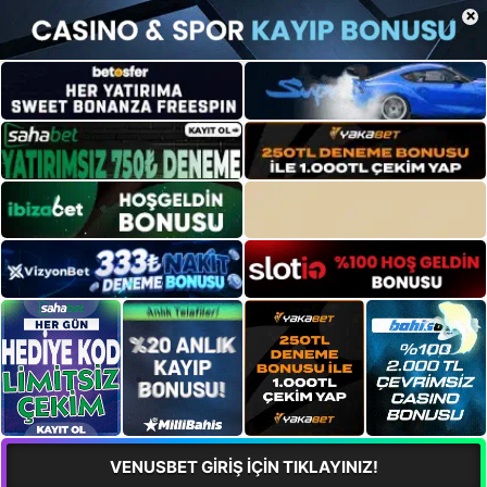
×
VENUSBET GİRİŞ İÇİN TIKLAYINIZ!