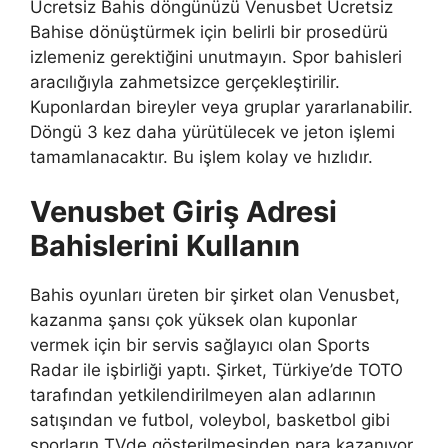
Ücretsiz Bahis döngünüzü Venusbet Ücretsiz
Bahise dönüştürmek için belirli bir prosedürü
izlemeniz gerektiğini unutmayın. Spor bahisleri
aracılığıyla zahmetsizce gerçekleştirilir.
Kuponlardan bireyler veya gruplar yararlanabilir.
Döngü 3 kez daha yürütülecek ve jeton işlemi
tamamlanacaktır. Bu işlem kolay ve hızlıdır.
Venusbet Giriş Adresi
Bahislerini Kullanın
Bahis oyunları üreten bir şirket olan Venusbet,
kazanma şansı çok yüksek olan kuponlar
vermek için bir servis sağlayıcı olan Sports
Radar ile işbirliği yaptı. Şirket, Türkiye’de TOTO
tarafından yetkilendirilmeyen alan adlarının
satışından ve futbol, ​​voleybol, basketbol gibi
sporların TVde gösterilmesinden para kazanıyor.