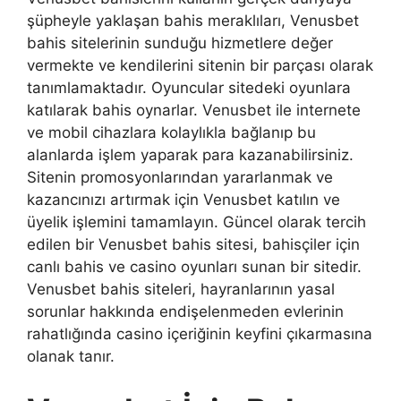
şüpheyle yaklaşan bahis meraklıları, Venusbet
bahis sitelerinin sunduğu hizmetlere değer
vermekte ve kendilerini sitenin bir parçası olarak
tanımlamaktadır. Oyuncular sitedeki oyunlara
katılarak bahis oynarlar. Venusbet ile internete
ve mobil cihazlara kolaylıkla bağlanıp bu
alanlarda işlem yaparak para kazanabilirsiniz.
Sitenin promosyonlarından yararlanmak ve
kazancınızı artırmak için Venusbet katılın ve
üyelik işlemini tamamlayın. Güncel olarak tercih
edilen bir Venusbet bahis sitesi, bahisçiler için
canlı bahis ve casino oyunları sunan bir sitedir.
Venusbet bahis siteleri, hayranlarının yasal
sorunlar hakkında endişelenmeden evlerinin
rahatlığında casino içeriğinin keyfini çıkarmasına
olanak tanır.