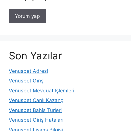
Son Yazılar
Venusbet Adresi
Venusbet Giriş
Venusbet Mevduat İşlemleri
Venusbet Canlı Kazanç
Venusbet Bahis Türleri
Venusbet Giriş Hataları
Venusbet Lisans Bilgisi