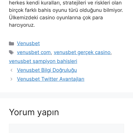
herkes kendi kuralları, stratejileri ve riskleri olan
birçok farklı bahis oyunu türü olduğunu bilmiyor.
Ülkemizdeki casino oyunlarına çok para
harcıyoruz.
Kategoriler
Venusbet
Etiketler
venusbet com
,
venusbet gerçek casino
,
venusbet şampiyon bahisleri
Venusbet Bilgi Doğruluğu
Venusbet Twitter Avantajları
Yorum yapın
Yorum