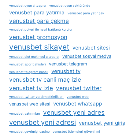
venusbet oyun altyapısı
venusbet oyun sektöründe
venusbet para yatırma
venusbet para yatır çek
venusbet para çekme
venusbet pokeri ile nasıl bağlantı kurulur
venusbet promosyon
venusbet sikayet
venusbet sitesi
venusbet sosyal medya
venusbet slot makinesi altyapısı
venusbet telegram
venusbet spor bahisleri
venusbet tv
venusbet telegram kanalı
venusbet tv canli maç izle
venusbet tv izle
venusbet twitter
venusbet twitter yardım etkinlikleri
venusbet web
venusbet whatsapp
venusbet web sitesi
venusbet yeni adres
venusbet yatırımları
venusbet yeni adresi
venusbet yeni giriş
venusbet çevrimiçi casino
venusbet ödemeleri güvenli mi