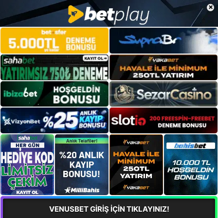
×
VENUSBET GİRİŞ İÇİN TIKLAYINIZ!