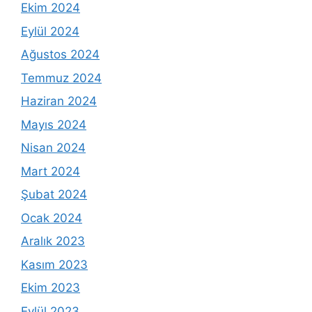
Ekim 2024
Eylül 2024
Ağustos 2024
Temmuz 2024
Haziran 2024
Mayıs 2024
Nisan 2024
Mart 2024
Şubat 2024
Ocak 2024
Aralık 2023
Kasım 2023
Ekim 2023
Eylül 2023