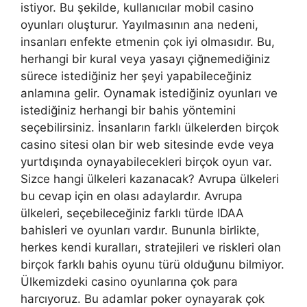
istiyor. Bu şekilde, kullanıcılar mobil casino
oyunları oluşturur. Yayılmasının ana nedeni,
insanları enfekte etmenin çok iyi olmasıdır. Bu,
herhangi bir kural veya yasayı çiğnemediğiniz
sürece istediğiniz her şeyi yapabileceğiniz
anlamına gelir. Oynamak istediğiniz oyunları ve
istediğiniz herhangi bir bahis yöntemini
seçebilirsiniz. İnsanların farklı ülkelerden birçok
casino sitesi olan bir web sitesinde evde veya
yurtdışında oynayabilecekleri birçok oyun var.
Sizce hangi ülkeleri kazanacak? Avrupa ülkeleri
bu cevap için en olası adaylardır. Avrupa
ülkeleri, seçebileceğiniz farklı türde IDAA
bahisleri ve oyunları vardır. Bununla birlikte,
herkes kendi kuralları, stratejileri ve riskleri olan
birçok farklı bahis oyunu türü olduğunu bilmiyor.
Ülkemizdeki casino oyunlarına çok para
harcıyoruz. Bu adamlar poker oynayarak çok