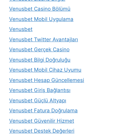
Venusbet Casino Bölümü
Venusbet Mobil Uygulama
Venusbet
Venusbet Twitter Avantajları
Venusbet Gerçek Casino
Venusbet Bilgi Doğruluğu
Venusbet Mobil Cihaz Uyumu
Venusbet Hesap Güncellemesi
Venusbet Giriş Bağlantısı
Venusbet Güçlü Altyapı
Venusbet Fatura Doğrulama
Venusbet Güvenilir Hizmet
Venusbet Destek Değerleri