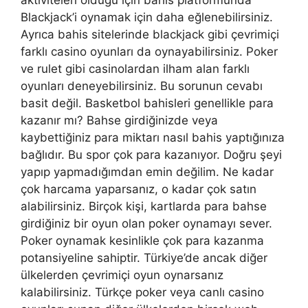
aktiviteleri olduğu için bahis platformunda
Blackjack’i oynamak için daha eğlenebilirsiniz.
Ayrıca bahis sitelerinde blackjack gibi çevrimiçi
farklı casino oyunları da oynayabilirsiniz. Poker
ve rulet gibi casinolardan ilham alan farklı
oyunları deneyebilirsiniz. Bu sorunun cevabı
basit değil. Basketbol bahisleri genellikle para
kazanır mı? Bahse girdiğinizde veya
kaybettiğiniz para miktarı nasıl bahis yaptığınıza
bağlıdır. Bu spor çok para kazanıyor. Doğru şeyi
yapıp yapmadığımdan emin değilim. Ne kadar
çok harcama yaparsanız, o kadar çok satın
alabilirsiniz. Birçok kişi, kartlarda para bahse
girdiğiniz bir oyun olan poker oynamayı sever.
Poker oynamak kesinlikle çok para kazanma
potansiyeline sahiptir. Türkiye’de ancak diğer
ülkelerden çevrimiçi oyun oynarsanız
kalabilirsiniz. Türkçe poker veya canlı casino