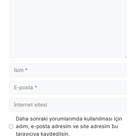
İsim
E-
posta
İnternet
sitesi
Daha sonraki yorumlarımda kullanılması için
adım, e-posta adresim ve site adresim bu
tarayıcıya kaydedilsin.