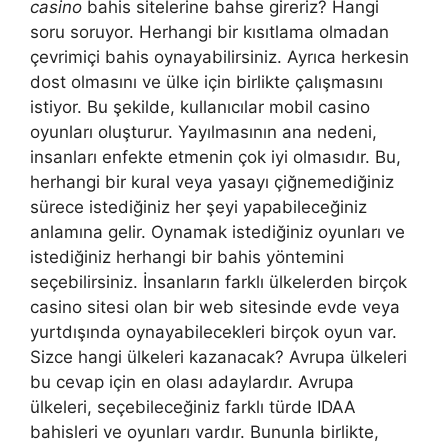
casino
bahis sitelerine bahse gireriz? Hangi
soru soruyor. Herhangi bir kısıtlama olmadan
çevrimiçi bahis oynayabilirsiniz. Ayrıca herkesin
dost olmasını ve ülke için birlikte çalışmasını
istiyor. Bu şekilde, kullanıcılar mobil casino
oyunları oluşturur. Yayılmasının ana nedeni,
insanları enfekte etmenin çok iyi olmasıdır. Bu,
herhangi bir kural veya yasayı çiğnemediğiniz
sürece istediğiniz her şeyi yapabileceğiniz
anlamına gelir. Oynamak istediğiniz oyunları ve
istediğiniz herhangi bir bahis yöntemini
seçebilirsiniz. İnsanların farklı ülkelerden birçok
casino sitesi olan bir web sitesinde evde veya
yurtdışında oynayabilecekleri birçok oyun var.
Sizce hangi ülkeleri kazanacak? Avrupa ülkeleri
bu cevap için en olası adaylardır. Avrupa
ülkeleri, seçebileceğiniz farklı türde IDAA
bahisleri ve oyunları vardır. Bununla birlikte,