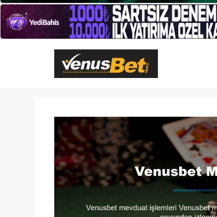
İçeriğe
atla