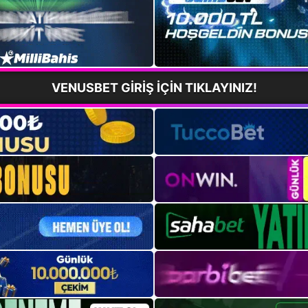
VENUSBET GİRİŞ İÇİN TIKLAYINIZ!