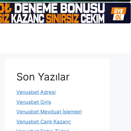
Son Yazılar
Venusbet Adresi
Venusbet Giriş
Venusbet Mevduat İşlemleri
Venusbet Canlı Kazanç