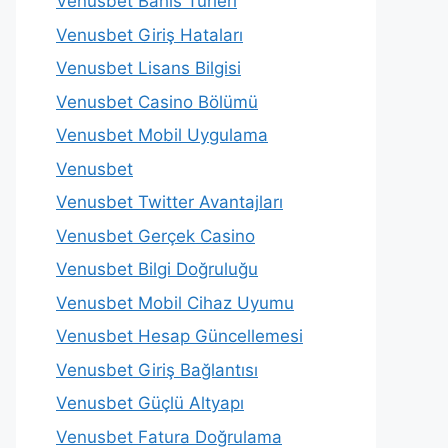
Venusbet Bahis Türleri
Venusbet Giriş Hataları
Venusbet Lisans Bilgisi
Venusbet Casino Bölümü
Venusbet Mobil Uygulama
Venusbet
Venusbet Twitter Avantajları
Venusbet Gerçek Casino
Venusbet Bilgi Doğruluğu
Venusbet Mobil Cihaz Uyumu
Venusbet Hesap Güncellemesi
Venusbet Giriş Bağlantısı
Venusbet Güçlü Altyapı
Venusbet Fatura Doğrulama