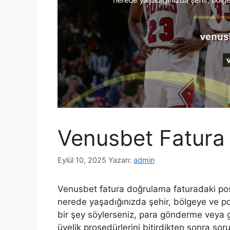
Venusbet Fatura
Eylül 10, 2025
Yazarı:
admin
Venusbet fatura doğrulama faturadaki pos
nerede yaşadığınızda şehir, bölgeye ve 
bir şey söylerseniz, para gönderme veya ge
üyelik prosedürlerini bitirdikten sonra sor