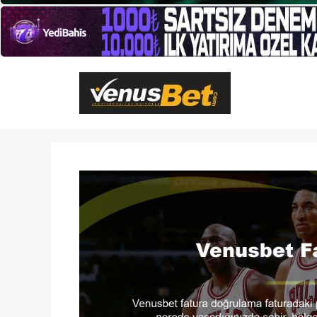
İçeriğe
atla