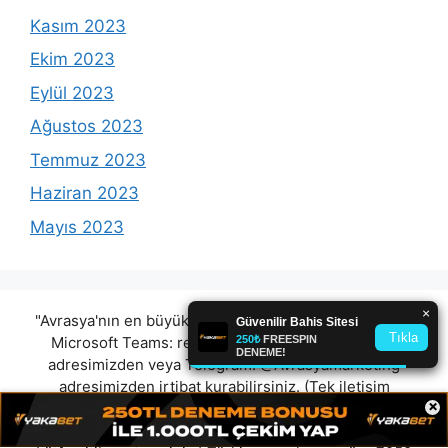
Kasım 2023
Ekim 2023
Eylül 2023
Ağustos 2023
Temmuz 2023
Haziran 2023
Mayıs 2023
"Avrasya'nın en büyük reklam platformunda olmak için
Microsoft Teams:
reklam@avrasyamarketing.com
adresimizden veya Telegram: @Avrasyamarketing
adresimizden irtibat kurabilirsiniz. (Tek iletişim
×
adreslerimiz teams / telegram ve mail adresimizdir.
Harici hiçbir iletişim adresimiz bulunmamaktadır.