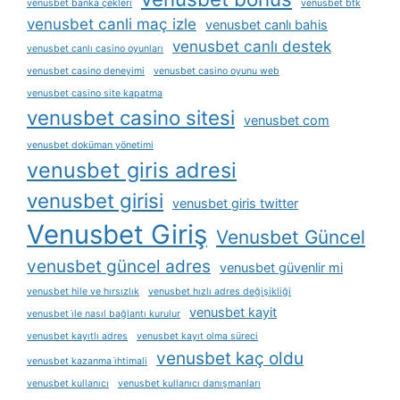
venusbet banka çekleri
venusbet btk
venusbet canli maç izle
venusbet canlı bahis
venusbet canlı destek
venusbet canlı casino oyunları
venusbet casino deneyimi
venusbet casino oyunu web
venusbet casino site kapatma
venusbet casino sitesi
venusbet com
venusbet doküman yönetimi
venusbet giris adresi
venusbet girisi
venusbet giris twitter
Venusbet Giriş
Venusbet Güncel
venusbet güncel adres
venusbet güvenlir mi
venusbet hile ve hırsızlık
venusbet hızlı adres değişikliği
venusbet kayit
venusbet i̇le nasıl bağlantı kurulur
venusbet kayıtlı adres
venusbet kayıt olma süreci
venusbet kaç oldu
venusbet kazanma i̇htimali
venusbet kullanıcı
venusbet kullanıcı danışmanları