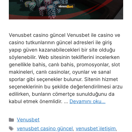
Venusbet casino güncel Venusbet ile casino ve
casino tutkunlarının güncel adresleri ile giriş
yapıp güven kazanabilecekleri bir site olduğu
söylenebilir. Web sitesinin tekliflerini incelerken
genellikle bahis, canlı bahis, promosyonlar, slot
makineleri, canlı casinolar, oyunlar ve sanal
sporlar gibi seçenekler bulunur. Sitenin hizmet
seçeneklerinin bu şekilde değerlendirilmesi arzu
edilirken, bunların cömertçe sunulduğunu da
kabul etmek önemlidir. …
Devamını oku…
Kategoriler
Venusbet
Etiketler
venusbet casino güncel
,
venusbet i̇letişim
,