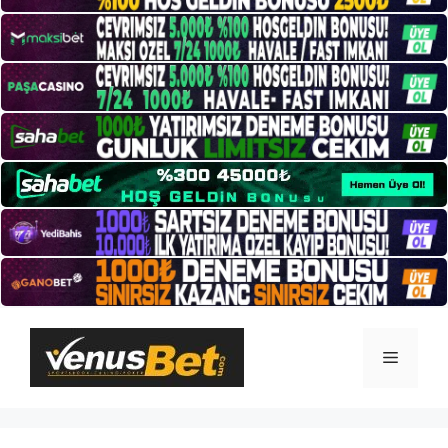
İçeriğe
atla
Menü