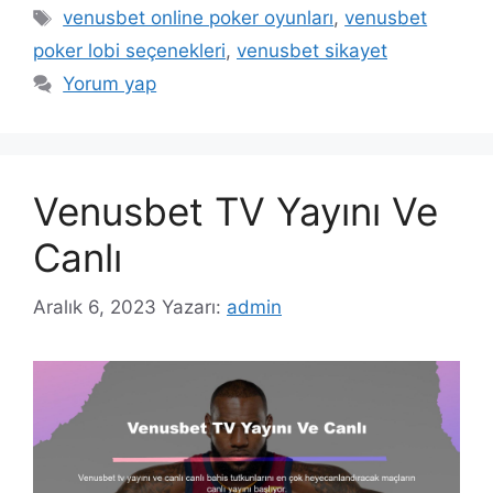
Etiketler
venusbet online poker oyunları
,
venusbet
poker lobi seçenekleri
,
venusbet sikayet
Yorum yap
Venusbet TV Yayını Ve
Canlı
Aralık 6, 2023
Yazarı:
admin