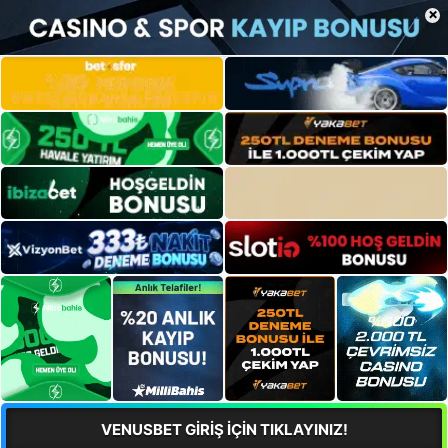
×
VENUSBET GİRİŞ İÇİN TIKLAYINIZ!