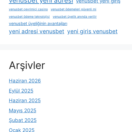
venusbet yeni adresi
venusbet yeni giriş
venusbet çevrimiçi casino
venusbet ödemeleri güvenli mi
venusbet ödeme teknolojisi
venusbet üyelik anında verilir
venusbet üyeliğinin avantajları
yeni adresi venusbet
yeni giris venusbet
Arşivler
Haziran 2026
Eylül 2025
Haziran 2025
Mayıs 2025
Şubat 2025
Ocak 2025