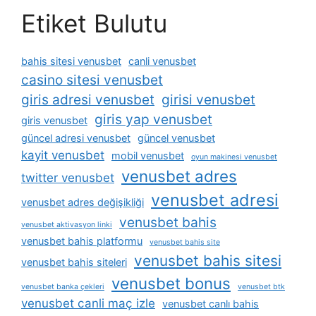
Etiket Bulutu
bahis sitesi venusbet
canli venusbet
casino sitesi venusbet
giris adresi venusbet
girisi venusbet
giris yap venusbet
giris venusbet
güncel adresi venusbet
güncel venusbet
kayit venusbet
mobil venusbet
oyun makinesi venusbet
venusbet adres
twitter venusbet
venusbet adresi
venusbet adres değişikliği
venusbet bahis
venusbet aktivasyon linki
venusbet bahis platformu
venusbet bahis site
venusbet bahis sitesi
venusbet bahis siteleri
venusbet bonus
venusbet banka çekleri
venusbet btk
venusbet canli maç izle
venusbet canlı bahis