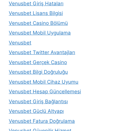
Venusbet Giriş Hataları
Venusbet Lisans Bilgisi
Venusbet Casino Bölümü
Venusbet Mobil Uygulama
Venusbet
Venusbet Twitter Avantajları
Venusbet Gerçek Casino
Venusbet Bilgi Doğruluğu
Venusbet Mobil Cihaz Uyumu
Venusbet Hesap Güncellemesi
Venusbet Giriş Bağlantısı
Venusbet Güçlü Altyapı
Venusbet Fatura Doğrulama
Venusbet Güvenilir Hizmet