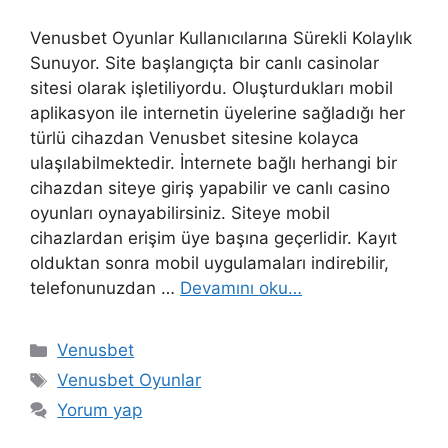
Venusbet Oyunlar Kullanıcılarına Sürekli Kolaylık
Sunuyor. Site başlangıçta bir canlı casinolar
sitesi olarak işletiliyordu. Oluşturdukları mobil
aplikasyon ile internetin üyelerine sağladığı her
türlü cihazdan Venusbet sitesine kolayca
ulaşılabilmektedir. İnternete bağlı herhangi bir
cihazdan siteye giriş yapabilir ve canlı casino
oyunları oynayabilirsiniz. Siteye mobil
cihazlardan erişim üye başına geçerlidir. Kayıt
olduktan sonra mobil uygulamaları indirebilir,
telefonunuzdan …
Devamını oku…
Kategoriler
Venusbet
Etiketler
Venusbet Oyunlar
Yorum yap