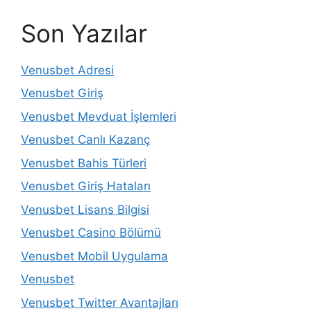
Son Yazılar
Venusbet Adresi
Venusbet Giriş
Venusbet Mevduat İşlemleri
Venusbet Canlı Kazanç
Venusbet Bahis Türleri
Venusbet Giriş Hataları
Venusbet Lisans Bilgisi
Venusbet Casino Bölümü
Venusbet Mobil Uygulama
Venusbet
Venusbet Twitter Avantajları