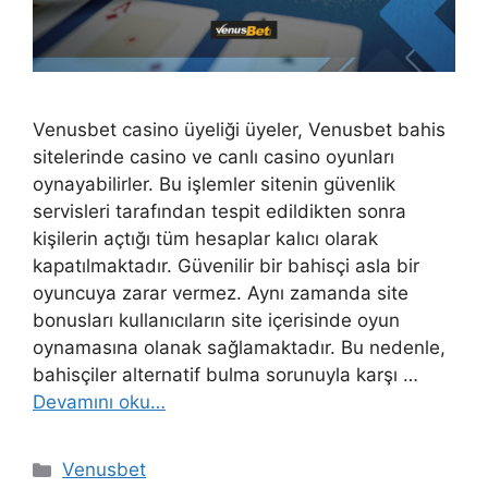
Venusbet casino üyeliği üyeler, Venusbet bahis
sitelerinde casino ve canlı casino oyunları
oynayabilirler. Bu işlemler sitenin güvenlik
servisleri tarafından tespit edildikten sonra
kişilerin açtığı tüm hesaplar kalıcı olarak
kapatılmaktadır. Güvenilir bir bahisçi asla bir
oyuncuya zarar vermez. Aynı zamanda site
bonusları kullanıcıların site içerisinde oyun
oynamasına olanak sağlamaktadır. Bu nedenle,
bahisçiler alternatif bulma sorunuyla karşı …
Devamını oku…
Kategoriler
Venusbet