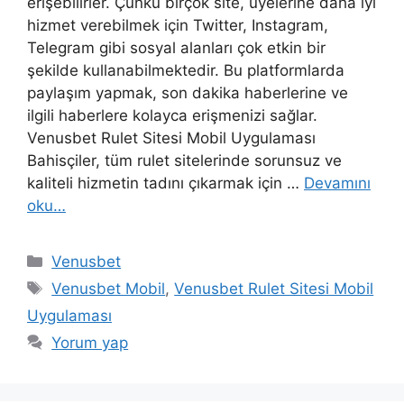
erişebilirler. Çünkü birçok site, üyelerine daha iyi
hizmet verebilmek için Twitter, Instagram,
Telegram gibi sosyal alanları çok etkin bir
şekilde kullanabilmektedir. Bu platformlarda
paylaşım yapmak, son dakika haberlerine ve
ilgili haberlere kolayca erişmenizi sağlar.
Venusbet Rulet Sitesi Mobil Uygulaması
Bahisçiler, tüm rulet sitelerinde sorunsuz ve
kaliteli hizmetin tadını çıkarmak için …
Devamını
oku…
Kategoriler
Venusbet
Etiketler
Venusbet Mobil
,
Venusbet Rulet Sitesi Mobil
Uygulaması
Yorum yap