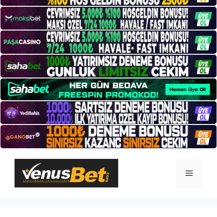
İçeriğe
atla
Menü