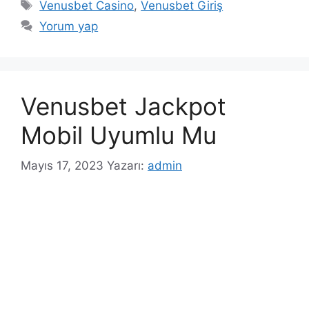
Etiketler
Venusbet Casino
,
Venusbet Giriş
Yorum yap
Venusbet Jackpot
Mobil Uyumlu Mu
Mayıs 17, 2023
Yazarı:
admin