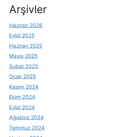
Arşivler
Haziran 2026
Eylül 2025
Haziran 2025
Mayıs 2025
Şubat 2025
Ocak 2025
Kasım 2024
Ekim 2024
Eylül 2024
Ağustos 2024
Temmuz 2024