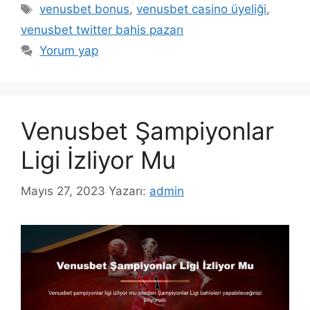
Etiketler
venusbet bonus
,
venusbet casino üyeliği
,
venusbet twitter bahis pazarı
Yorum yap
Venusbet Şampiyonlar
Ligi İzliyor Mu
Mayıs 27, 2023
Yazarı:
admin