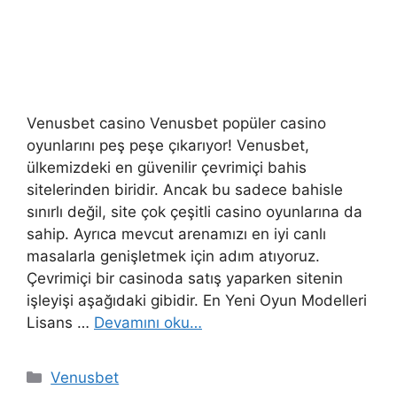
Venusbet casino Venusbet popüler casino
oyunlarını peş peşe çıkarıyor! Venusbet,
ülkemizdeki en güvenilir çevrimiçi bahis
sitelerinden biridir. Ancak bu sadece bahisle
sınırlı değil, site çok çeşitli casino oyunlarına da
sahip. Ayrıca mevcut arenamızı en iyi canlı
masalarla genişletmek için adım atıyoruz.
Çevrimiçi bir casinoda satış yaparken sitenin
işleyişi aşağıdaki gibidir. En Yeni Oyun Modelleri
Lisans …
Devamını oku…
Kategoriler
Venusbet