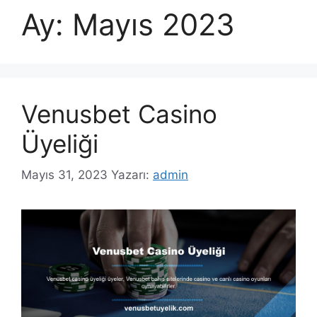
Ay:
Mayıs 2023
Venusbet Casino
Üyeliği
Mayıs 31, 2023
Yazarı:
admin