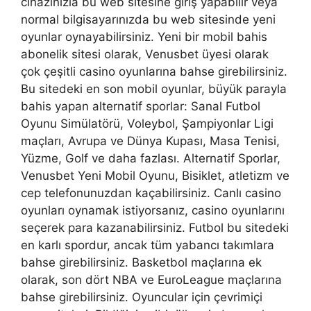
cihazınızla bu web sitesine giriş yapabilir veya
normal bilgisayarınızda bu web sitesinde yeni
oyunlar oynayabilirsiniz. Yeni bir mobil bahis
abonelik sitesi olarak, Venusbet üyesi olarak
çok çeşitli casino oyunlarına bahse girebilirsiniz.
Bu sitedeki en son mobil oyunlar, büyük parayla
bahis yapan alternatif sporlar: Sanal Futbol
Oyunu Simülatörü, Voleybol, Şampiyonlar Ligi
maçları, Avrupa ve Dünya Kupası, Masa Tenisi,
Yüzme, Golf ve daha fazlası. Alternatif Sporlar,
Venusbet Yeni Mobil Oyunu, Bisiklet, atletizm ve
cep telefonunuzdan kaçabilirsiniz. Canlı casino
oyunları oynamak istiyorsanız, casino oyunlarını
seçerek para kazanabilirsiniz. Futbol bu sitedeki
en karlı spordur, ancak tüm yabancı takımlara
bahse girebilirsiniz. Basketbol maçlarına ek
olarak, son dört NBA ve EuroLeague maçlarına
bahse girebilirsiniz. Oyuncular için çevrimiçi