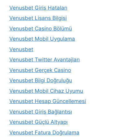
Venusbet Giriş Hataları
Venusbet Lisans Bilgisi
Venusbet Casino Bölümü
Venusbet Mobil Uygulama
Venusbet
Venusbet Twitter Avantajları
Venusbet Gerçek Casino
Venusbet Bilgi Doğruluğu
Venusbet Mobil Cihaz Uyumu
Venusbet Hesap Güncellemesi
Venusbet Giriş Bağlantısı
Venusbet Güçlü Altyapı
Venusbet Fatura Doğrulama