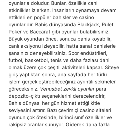
oyunlarla doludur. Bunlar, özellikle canlı
etkinlikler izlerken, insanların oynamaya devam
ettikleri en popüler bahisler ve casino
oyunlarıdır. Bahis dünyasında Blackjack, Rulet,
Poker ve Baccarat gibi oyunlar bulabilirsiniz.
Büyük oyundan önce, sonuca bahis koyabilir,
canlı aksiyonu izleyebilir, hatta sanal bahislerle
şansınızı deneyebilirsiniz. Spor endüstrileri,
futbol, basketbol, tenis ve daha fazlası dahil
olmak üzere çok çeşitli aktiviteleri kapsar. Siteye
giriş yaptıktan sonra, ana sayfada her türlü
işlem gerçekleştirebileceğiniz ayrıntılı sekmeler
göreceksiniz.
Venusbet zevkli oyunlar
para
depozito-çıktı seçeneklerini derecelendirir,
Bahis dünyası her gün hizmet ettiği kitle
seviyesini artırır. Bazı çevrimiçi casino siteleri
oyunun çok ötesinde, birinci sınıf özellikler ve
rakipsiz oranlar sunuyor. Giderek daha fazla