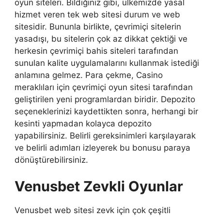
oyun siteleri. Bildiğiniz gibi, ülkemizde yasal
hizmet veren tek web sitesi durum ve web
sitesidir. Bununla birlikte, çevrimiçi sitelerin
yasadışı, bu sitelerin çok az dikkat çektiği ve
herkesin çevrimiçi bahis siteleri tarafından
sunulan kalite uygulamalarını kullanmak istediği
anlamına gelmez. Para çekme, Casino
meraklıları için çevrimiçi oyun sitesi tarafından
geliştirilen yeni programlardan biridir. Depozito
seçeneklerinizi kaydettikten sonra, herhangi bir
kesinti yapmadan kolayca depozito
yapabilirsiniz. Belirli gereksinimleri karşılayarak
ve belirli adımları izleyerek bu bonusu paraya
dönüştürebilirsiniz.
Venusbet Zevkli Oyunlar
Venusbet web sitesi zevk için çok çeşitli