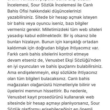
İncelemesi, Sour Sözlük İncelemesi ile Canlı
Bahis Ofisi hakkındaki düşüncelerinizi
yazabilirsiniz. Sitede bir hesap açmak isteyen
bir bahis veya oyuncu iseniz, bazı bilgiler
vermeniz gerekir. Milletimizdeki tüm web siteleri
yasadışı kabul edilmektedir. Bir iş olsanız bile
bunları hizalayın. Bunun için karışıklığı ortadan
kaldırmak için doğrudan bilgiye ihtiyacımız var.
Farklı canlı bahis sitelerini kontrol etmeye
devam etseniz de, Venusbet Ekşi Sözlüğü’nden
en iyi oyuncuları ve bahis ipuçlarını bulabilirsiniz.
Ama endişelenmeyin, ekşi sözlükte ihtiyacınız
olan tüm bilgileri bulacaksınız. Canlı bahis
mağazaları olağanüstü hizmetleriyle bilinir ve
üyelerini memnun hissettirir. Bu nedenle,
Venusbet kayıt prosedürünü kullanarak web
sitesinde bir hesap açmayı planlıyorsanız, Sour
Sözlük platformu erişebileceğiniz en önemli