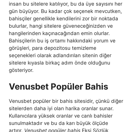
insan bu sitelere katılıyor, bu da üye sayısını her
gün büyüyor. Bu kadar çok seçenek mevcutken,
bahisçiler genellikle kendilerini zor bir noktada
bulurlar, hangi sitelere güveneceğinizden ve
hangilerinden kaçınacağından emin olurlar.
Bahisçilerin bu iş ortamı hakkındaki yorum ve
görüşleri, para depozitosu temizleme
seçenekleri olarak adlandırılan sitenin diğer
sitelere kıyasla birkaç adım önde olduğunu
gösteriyor.
Venusbet Popüler Bahis
Venusbet popüler bir bahis sitesidir, çünkü diğer
sitelerden daha iyi olan harika oranlar sunar.
Kullanıcılara yüksek oranlar ve canlı bahisler
sunulmaktadır ve bu da karı büyük ölçüde
artırır.
Venusbet popüler bahis
Ekşi Sözlük