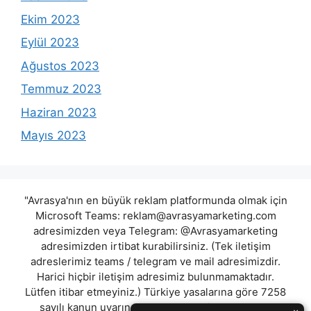
Ekim 2023
Eylül 2023
Ağustos 2023
Temmuz 2023
Haziran 2023
Mayıs 2023
"Avrasya'nın en büyük reklam platformunda olmak için
Microsoft Teams:
reklam@avrasyamarketing.com
adresimizden veya Telegram: @Avrasyamarketing
adresimizden irtibat kurabilirsiniz. (Tek iletişim
adreslerimiz teams / telegram ve mail adresimizdir.
Harici hiçbir iletişim adresimiz bulunmamaktadır.
Lütfen itibar etmeyiniz.) Türkiye yasalarına göre 7258
sayılı kanun uyarınca yasa dışı bahis oynamanın