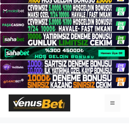
İçeriğe
atla
Menü