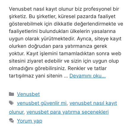
Venusbet nasıl kayıt olunur biz profesyonel bir
şirketiz. Bu şirketler, küresel pazarda faaliyet
gösterebilmek için dikkatle değerlendirmekte ve
faaliyetlerini bulundukları ülkelerin yasalarına
uygun olarak yürütmektedir. Ayrıca, siteye kayıt
olurken doğrudan para yatırmanıza gerek
yoktur. Kayıt işlemini tamamladıktan sonra web
sitesini ziyaret edebilir ve sizin için uygun olup
olmadığını görebilirsiniz. Renkler ve tatlar
tartışılmaz yani sitenin …
Devamını oku…
Kategoriler
Venusbet
Etiketler
venusbet güvenlir mi
,
venusbet nasıl kayıt
olunur
,
venusbet para yatırma seçenekleri
Yorum yap