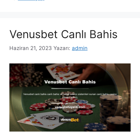
Venusbet Canlı Bahis
Haziran 21, 2023
Yazarı:
admin