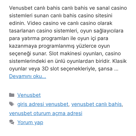
Venusbet canlı bahis canlı bahis ve sanal casino
sistemleri sunan canlı bahis casino sitesini
edinin. Video casino ve canlı casino olarak
tasarlanan casino sistemleri, oyun sağlayıcılara
para yatırma programları ile oyun içi para
kazanmaya programlanmış yüzlerce oyun
seçeneği sunar. Slot makinesi oyunları, casino
sistemlerindeki en ünlü oyunlardan biridir. Klasik
oyunlar veya 3D slot seçenekleriyle, şansa …
Devamını oku…
Kategoriler
Venusbet
Etiketler
giris adresi venusbet
,
venusbet canlı bahis
,
venusbet oturum açma adresi
Yorum yap