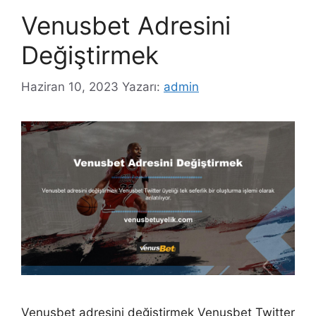
Venusbet Adresini
Değiştirmek
Haziran 10, 2023
Yazarı:
admin
Venusbet adresini değiştirmek Venusbet Twitter