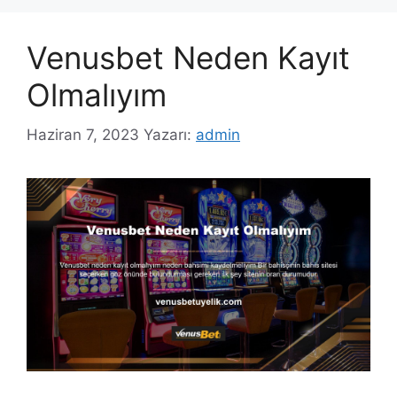
Venusbet Neden Kayıt
Olmalıyım
Haziran 7, 2023
Yazarı:
admin