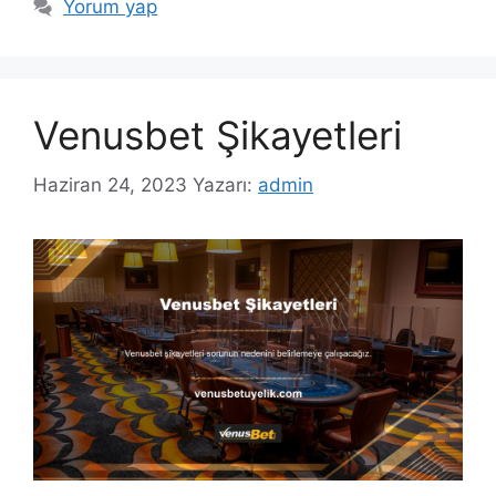
Yorum yap
Venusbet Şikayetleri
Haziran 24, 2023
Yazarı:
admin