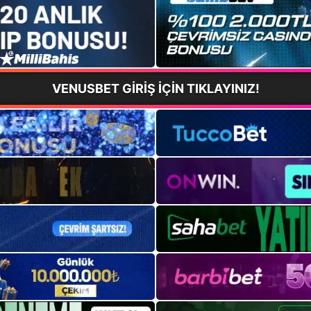
VENUSBET GİRİŞ İÇİN TIKLAYINIZ!