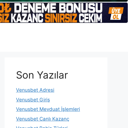
Son Yazılar
Venusbet Adresi
Venusbet Giriş
Venusbet Mevduat İşlemleri
Venusbet Canlı Kazanç