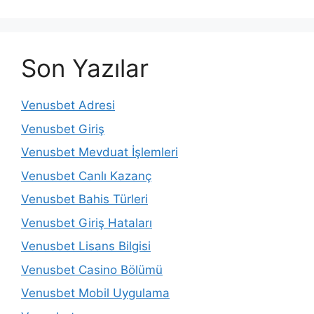
Son Yazılar
Venusbet Adresi
Venusbet Giriş
Venusbet Mevduat İşlemleri
Venusbet Canlı Kazanç
Venusbet Bahis Türleri
Venusbet Giriş Hataları
Venusbet Lisans Bilgisi
Venusbet Casino Bölümü
Venusbet Mobil Uygulama