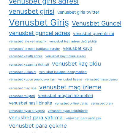
venusbet giris adresi
venusbet girisi
venusbet giris twitter
Venusbet Giriş
Venusbet Güncel
venusbet güncel adres
venusbet güvenlir mi
venusbet hile ve hırsızlık
venusbet hızlı adres değişikliği
venusbet kayit
venusbet i̇le nasıl bağlantı kurulur
venusbet kayıtlı adres
venusbet kayıt olma süreci
venusbet kaç oldu
venusbet kazanma i̇htimali
venusbet kullanıcı
venusbet kullanıcı danışmanları
venusbet kupon promosyonları
venusbet lisans
venusbet masa oyunu
venusbet maç izleme
venusbet maç izle
venusbet müşteri hizmetleri
venusbet müşteri
venusbet nasil bir site
venusbet online bahis
venusbet oranı
venusbet oyun altyapısı
venusbet oyun sektöründe
venusbet para yatırma
venusbet para yatır çek
venusbet para çekme