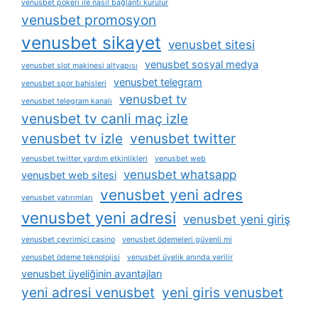
venusbet pokeri ile nasıl bağlantı kurulur
venusbet promosyon
venusbet sikayet
venusbet sitesi
venusbet sosyal medya
venusbet slot makinesi altyapısı
venusbet telegram
venusbet spor bahisleri
venusbet tv
venusbet telegram kanalı
venusbet tv canli maç izle
venusbet tv izle
venusbet twitter
venusbet twitter yardım etkinlikleri
venusbet web
venusbet whatsapp
venusbet web sitesi
venusbet yeni adres
venusbet yatırımları
venusbet yeni adresi
venusbet yeni giriş
venusbet çevrimiçi casino
venusbet ödemeleri güvenli mi
venusbet ödeme teknolojisi
venusbet üyelik anında verilir
venusbet üyeliğinin avantajları
yeni adresi venusbet
yeni giris venusbet