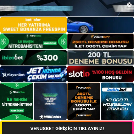
×
VENUSBET GİRİŞ İÇİN TIKLAYINIZ!