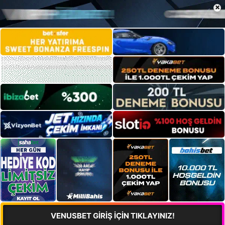
×
VENUSBET GİRİŞ İÇİN TIKLAYINIZ!