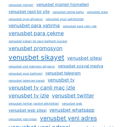
venusbet müşteri hizmetleri
venusbet müşteri
venusbet nasil bir site
venusbet online bahis
venusbet oranı
venusbet oyun altyapısı
venusbet oyun sektöründe
venusbet para yatırma
venusbet para yatır çek
venusbet para çekme
venusbet pokeri ile nasıl bağlantı kurulur
venusbet promosyon
venusbet sikayet
venusbet sitesi
venusbet sosyal medya
venusbet slot makinesi altyapısı
venusbet telegram
venusbet spor bahisleri
venusbet tv
venusbet telegram kanalı
venusbet tv canli maç izle
venusbet tv izle
venusbet twitter
venusbet twitter yardım etkinlikleri
venusbet web
venusbet whatsapp
venusbet web sitesi
venusbet yeni adres
venusbet yatırımları