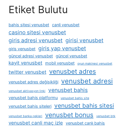
Etiket Bulutu
bahis sitesi venusbet
canli venusbet
casino sitesi venusbet
giris adresi venusbet
girisi venusbet
giris yap venusbet
giris venusbet
güncel adresi venusbet
güncel venusbet
kayit venusbet
mobil venusbet
oyun makinesi venusbet
venusbet adres
twitter venusbet
venusbet adresi
venusbet adres değişikliği
venusbet bahis
venusbet aktivasyon linki
venusbet bahis platformu
venusbet bahis site
venusbet bahis sitesi
venusbet bahis siteleri
venusbet bonus
venusbet banka çekleri
venusbet btk
venusbet canli maç izle
venusbet canlı bahis