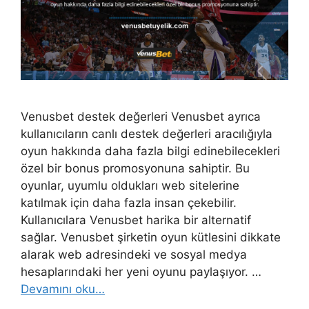
Venusbet destek değerleri Venusbet ayrıca
kullanıcıların canlı destek değerleri aracılığıyla
oyun hakkında daha fazla bilgi edinebilecekleri
özel bir bonus promosyonuna sahiptir. Bu
oyunlar, uyumlu oldukları web sitelerine
katılmak için daha fazla insan çekebilir.
Kullanıcılara Venusbet harika bir alternatif
sağlar. Venusbet şirketin oyun kütlesini dikkate
alarak web adresindeki ve sosyal medya
hesaplarındaki her yeni oyunu paylaşıyor. …
Devamını oku…