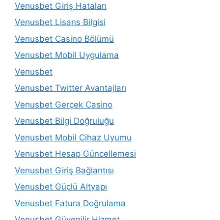
Venusbet Giriş Hataları
Venusbet Lisans Bilgisi
Venusbet Casino Bölümü
Venusbet Mobil Uygulama
Venusbet
Venusbet Twitter Avantajları
Venusbet Gerçek Casino
Venusbet Bilgi Doğruluğu
Venusbet Mobil Cihaz Uyumu
Venusbet Hesap Güncellemesi
Venusbet Giriş Bağlantısı
Venusbet Güçlü Altyapı
Venusbet Fatura Doğrulama
Venusbet Güvenilir Hizmet