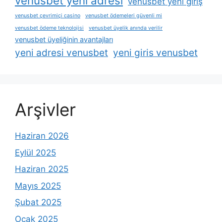
venusbet yeni adresi
venusbet yeni giriş
venusbet çevrimiçi casino
venusbet ödemeleri güvenli mi
venusbet ödeme teknolojisi
venusbet üyelik anında verilir
venusbet üyeliğinin avantajları
yeni adresi venusbet
yeni giris venusbet
Arşivler
Haziran 2026
Eylül 2025
Haziran 2025
Mayıs 2025
Şubat 2025
Ocak 2025