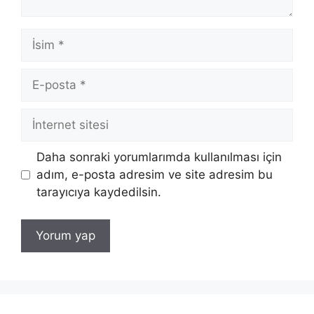
İsim
E-
posta
İnternet
sitesi
Daha sonraki yorumlarımda kullanılması için
adım, e-posta adresim ve site adresim bu
tarayıcıya kaydedilsin.