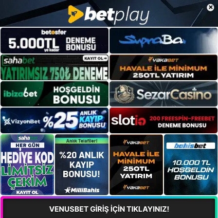
×
VENUSBET GİRİŞ İÇİN TIKLAYINIZ!