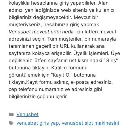
kolaylıkla hesaplarına giriş yapabilirler. Alan
adınızı yenilediğinizde web siteniz ve kullanıcı
bilgileriniz değişmeyecektir. Mevcut bir
müşteriyseniz, hesabınıza giriş yapmak
Venusbet mevcut url’si nedir
için lütfen mevcut
adresinizi seçin. Tüm müşteriler, bir numarayla
tanımlanan geçerli bir URL kullanarak ana
sayfanıza kolayca erişebilir. Üyelik işlemleri. Üye
değilseniz lütfen sayfanın üst kısmındaki “Giriş”
butonuna tıklayın. Katılım formunu
görüntülemek için “Kayıt Ol” butonuna
tıklayın.Kayıt formu adınız, e-posta adresiniz,
cep telefonu numaranız ve adresiniz gibi
bilgilerinizin çoğunu içerir.
Kategoriler
Venusbet
Etiketler
venusbet giris yap
,
venusbet slot makinesini