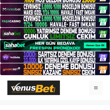
İçeriğe
atla
Menü