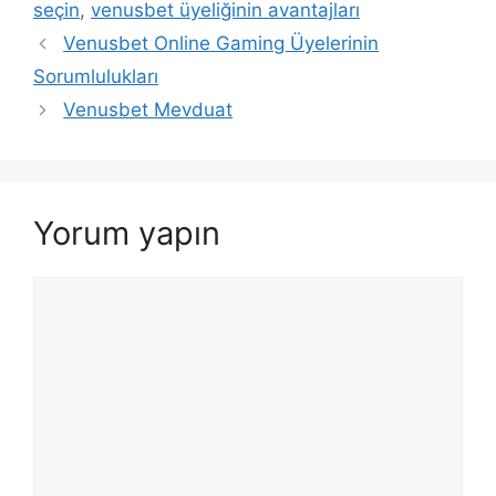
seçin
,
venusbet üyeliğinin avantajları
Venusbet Online Gaming Üyelerinin
Sorumlulukları
Venusbet Mevduat
Yorum yapın
Yorum