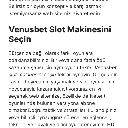
Belirsiz bir oyun konseptiyle karşılaşmak
istemiyorsanız web sitemizi ziyaret edin
Venusbet Slot Makinesini
Seçin
Bütçenize bağlı olarak farklı oyunlara
odaklanabilirsiniz. Bir veya daha fazla ödül
kazanma şansı için aynı oyunu tekrar
Venusbet
slot makinesini seçin
tekrar oynayın. Gerçek bir
casino heyecanını yaşamak ve slot oyunlarının
heyecanıyla kazanmak istiyorsanız en iyi
seçenek web sitemize, özellikle de Netent
oyunlarında bulunan versiyona abone
olmaktır.Doğru taktik ve stratejileri kullandığınız
veya bilinçli oynadığınız sürece, en eğlenceli,
teknolojiye dayalı ve akıcı oyun deneyimini HD