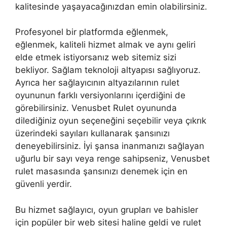
kalitesinde yaşayacağınızdan emin olabilirsiniz.
Profesyonel bir platformda eğlenmek,
eğlenmek, kaliteli hizmet almak ve aynı geliri
elde etmek istiyorsanız web sitemiz sizi
bekliyor. Sağlam teknoloji altyapısı sağlıyoruz.
Ayrıca her sağlayıcının altyazılarının rulet
oyununun farklı versiyonlarını içerdiğini de
görebilirsiniz. Venusbet Rulet oyununda
dilediğiniz oyun seçeneğini seçebilir veya çıkrık
üzerindeki sayıları kullanarak şansınızı
deneyebilirsiniz. İyi şansa inanmanızı sağlayan
uğurlu bir sayı veya renge sahipseniz, Venusbet
rulet masasında şansınızı denemek için en
güvenli yerdir.
Bu hizmet sağlayıcı, oyun grupları ve bahisler
için popüler bir web sitesi haline geldi ve rulet