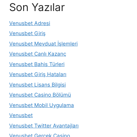
Son Yazılar
Venusbet Adresi
Venusbet Giriş
Venusbet Mevduat İşlemleri
Venusbet Canlı Kazanç
Venusbet Bahis Türleri
Venusbet Giriş Hataları
Venusbet Lisans Bilgisi
Venusbet Casino Bölümü
Venusbet Mobil Uygulama
Venusbet
Venusbet Twitter Avantajları
Venusbet Gerçek Casino