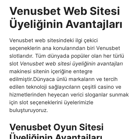
Venusbet Web Sitesi
Üyeliğinin Avantajları
Venusbet web sitesindeki ilgi çekici
seçeneklerin ana konularından biri Venusbet
slotlarıdır. Tüm dünyada popüler olan her türlü
slot
Venusbet web sitesi üyeliğinin avantajları
makinesi sitenin içeriğine entegre
edilmiştir.Dünyaca ünlü markaların ve tercih
edilen teknoloji sağlayıcıların çeşitli casino ve
hizmetlerinden heyecan verici sloganlar sunmak
için slot seçeneklerini üyelerimizle
buluşturuyoruz.
Venusbet Oyun Sitesi
Üyeliğinin Avantajları