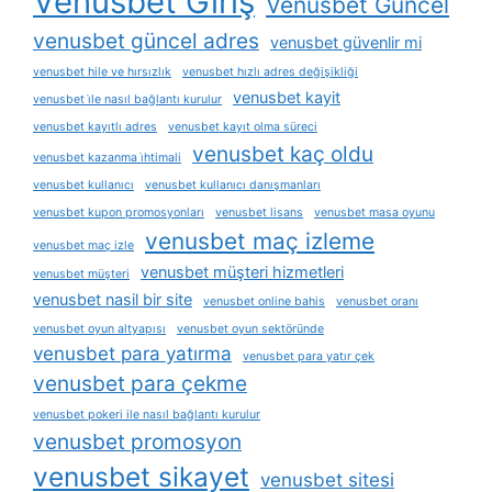
Venusbet Giriş
Venusbet Güncel
venusbet güncel adres
venusbet güvenlir mi
venusbet hile ve hırsızlık
venusbet hızlı adres değişikliği
venusbet kayit
venusbet i̇le nasıl bağlantı kurulur
venusbet kayıtlı adres
venusbet kayıt olma süreci
venusbet kaç oldu
venusbet kazanma i̇htimali
venusbet kullanıcı
venusbet kullanıcı danışmanları
venusbet kupon promosyonları
venusbet lisans
venusbet masa oyunu
venusbet maç izleme
venusbet maç izle
venusbet müşteri hizmetleri
venusbet müşteri
venusbet nasil bir site
venusbet online bahis
venusbet oranı
venusbet oyun altyapısı
venusbet oyun sektöründe
venusbet para yatırma
venusbet para yatır çek
venusbet para çekme
venusbet pokeri ile nasıl bağlantı kurulur
venusbet promosyon
venusbet sikayet
venusbet sitesi