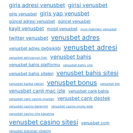
giris adresi venusbet
girisi venusbet
giris yap venusbet
giris venusbet
güncel adresi venusbet
güncel venusbet
kayit venusbet
mobil venusbet
oyun makinesi venusbet
venusbet adres
twitter venusbet
venusbet adresi
venusbet adres değişikliği
venusbet bahis
venusbet aktivasyon linki
venusbet bahis platformu
venusbet bahis site
venusbet bahis sitesi
venusbet bahis siteleri
venusbet bonus
venusbet banka çekleri
venusbet btk
venusbet canli maç izle
venusbet canlı bahis
venusbet canlı destek
venusbet canlı casino oyunları
venusbet casino deneyimi
venusbet casino oyunu web
venusbet casino site kapatma
venusbet casino sitesi
venusbet com
venusbet doküman yönetimi