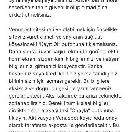
seçerken sitenin güvenilir olup olmadığına
dikkat etmelisiniz.
Venusbet sitesine üye olabilmek için öncelikle
siteyi ziyaret etmeli ve sayfanın sağ üst
köşesindeki “Kayıt Ol” butonuna tıklamalısınız.
Daha sonra duvar kağıdı ekranda görünecektir.
Form ekranı sizden kimlik bilgilerinizi ve iletişim
bilgilerinizi girmenizi isteyecektir. Banka
hesabınız veya kredi kartınız yoksa tanıdığınız
birinin sizin için açması gerekir. Bu bilgilere
eksiksiz ve doğru bir şekilde yanıt vermeniz
gerekmektedir. Aksi takdirde paranızı çekmekte
zorlanabilirsiniz. Gerekli tüm kişisel bilgileri
girdikten sonra aşağıdaki “Onayla” butonuna
tıklayın. Aktivasyon Venusbet kayıt kodu onay
olarak tarafınıza e-posta ile gönderilecektir. Bu