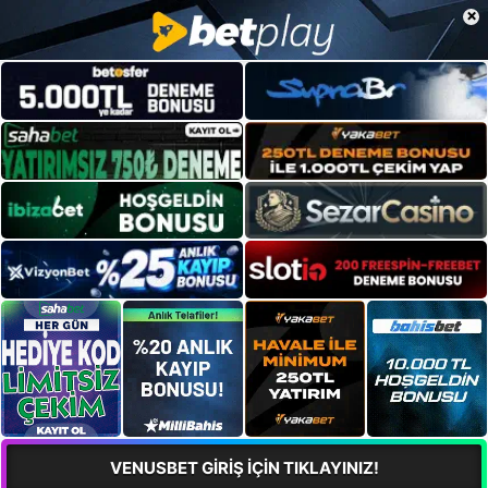
×
VENUSBET GİRİŞ İÇİN TIKLAYINIZ!