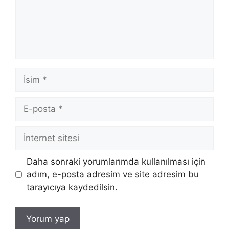
İsim
E-
posta
İnternet
sitesi
Daha sonraki yorumlarımda kullanılması için
adım, e-posta adresim ve site adresim bu
tarayıcıya kaydedilsin.