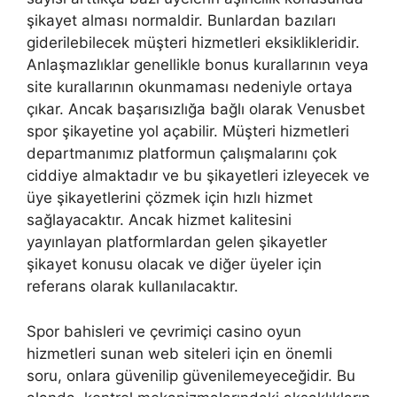
şikayet alması normaldir. Bunlardan bazıları
giderilebilecek müşteri hizmetleri eksiklikleridir.
Anlaşmazlıklar genellikle bonus kurallarının veya
site kurallarının okunmaması nedeniyle ortaya
çıkar. Ancak başarısızlığa bağlı olarak Venusbet
spor şikayetine yol açabilir. Müşteri hizmetleri
departmanımız platformun çalışmalarını çok
ciddiye almaktadır ve bu şikayetleri izleyecek ve
üye şikayetlerini çözmek için hızlı hizmet
sağlayacaktır. Ancak hizmet kalitesini
yayınlayan platformlardan gelen şikayetler
şikayet konusu olacak ve diğer üyeler için
referans olarak kullanılacaktır.
Spor bahisleri ve çevrimiçi casino oyun
hizmetleri sunan web siteleri için en önemli
soru, onlara güvenilip güvenilemeyeceğidir. Bu