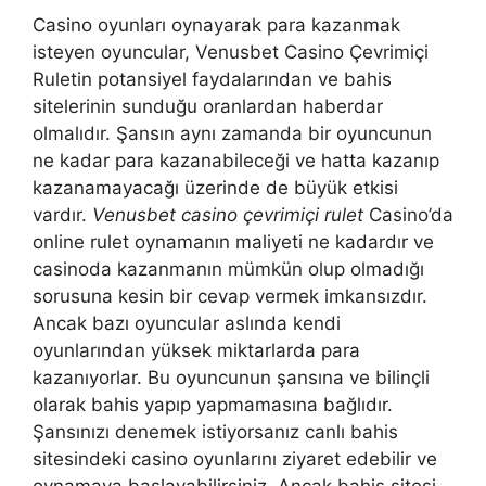
Casino oyunları oynayarak para kazanmak
isteyen oyuncular, Venusbet Casino Çevrimiçi
Ruletin potansiyel faydalarından ve bahis
sitelerinin sunduğu oranlardan haberdar
olmalıdır. Şansın aynı zamanda bir oyuncunun
ne kadar para kazanabileceği ve hatta kazanıp
kazanamayacağı üzerinde de büyük etkisi
vardır.
Venusbet casino çevrimiçi rulet
Casino’da
online rulet oynamanın maliyeti ne kadardır ve
casinoda kazanmanın mümkün olup olmadığı
sorusuna kesin bir cevap vermek imkansızdır.
Ancak bazı oyuncular aslında kendi
oyunlarından yüksek miktarlarda para
kazanıyorlar. Bu oyuncunun şansına ve bilinçli
olarak bahis yapıp yapmamasına bağlıdır.
Şansınızı denemek istiyorsanız canlı bahis
sitesindeki casino oyunlarını ziyaret edebilir ve
oynamaya başlayabilirsiniz. Ancak bahis sitesi