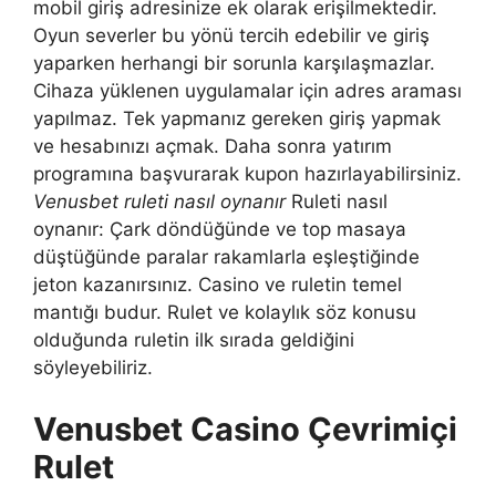
mobil giriş adresinize ek olarak erişilmektedir.
Oyun severler bu yönü tercih edebilir ve giriş
yaparken herhangi bir sorunla karşılaşmazlar.
Cihaza yüklenen uygulamalar için adres araması
yapılmaz. Tek yapmanız gereken giriş yapmak
ve hesabınızı açmak. Daha sonra yatırım
programına başvurarak kupon hazırlayabilirsiniz.
Venusbet ruleti nasıl oynanır
Ruleti nasıl
oynanır: Çark döndüğünde ve top masaya
düştüğünde paralar rakamlarla eşleştiğinde
jeton kazanırsınız. Casino ve ruletin temel
mantığı budur. Rulet ve kolaylık söz konusu
olduğunda ruletin ilk sırada geldiğini
söyleyebiliriz.
Venusbet Casino Çevrimiçi
Rulet