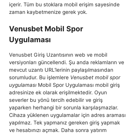
içerir. Tüm bu stoklara mobil erişim sayesinde
zaman kaybetmenize gerek yok.
Venusbet Mobil Spor
Uygulaması
Venusbet Giriş Uzantısının web ve mobil
versiyonları güncellendi. Şu anda reklamların ve
mevcut uzantı URL’lerinin paylaşılmasından
sorumludur. Bu işlemlere
Venusbet mobil spor
uygulaması
Mobil Spor Uygulaması mobil giriş
adresinize ek olarak erişilmektedir. Oyun
severler bu yönü tercih edebilir ve giriş
yaparken herhangi bir sorunla karşılaşmazlar.
Cihaza yüklenen uygulamalar için adres araması
yapılmaz. Tek yapmanız gereken giriş yapmak
ve hesabınızı açmak. Daha sonra yatırım