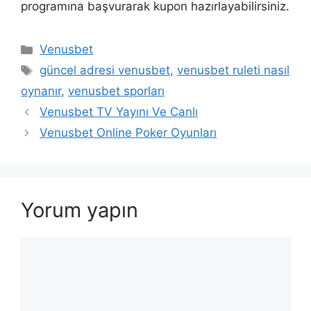
programına başvurarak kupon hazırlayabilirsiniz.
Kategoriler
Venusbet
Etiketler
güncel adresi venusbet
,
venusbet ruleti nasıl
oynanır
,
venusbet sporları
Venusbet TV Yayını Ve Canlı
Venusbet Online Poker Oyunları
Yorum yapın
Yorum