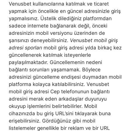
Venusbet kullanıcılarına katılmak ve ticaret
yapmak için öncelikle en güncel adresinizle giriş
yapmalısınız. Üstelik dilediğiniz platformdan
sadece internete bağlanarak değil, önceki
adresinizin mobil versiyonu üzerinden de
şansınızı deneyebilirsiniz.
Venusbet mobil giriş
adresi sporları
mobil giriş adresi yılda birkaç kez
güncellenerek katılmak isteyenlerle
paylaşılmaktadır. Güncellemenin nedeni
bağlantı sorunları yaşamamak. Böylece
adresinizi güncelleme endişesi duymadan mobil
platforma kolayca katılabilirsiniz. Venusbet
mobil giriş adresi Cep telefonunun bağlantı
adresini merak eden arkadaşlar duyuruyu
okuyup işlemlerini belirtebilirler. Mobil
cihazınızda bu giriş URL’sini tıklayarak buna
erişebilirsiniz. Gördüğünüz gibi mobil
listelemeler genellikle bir reklam ve bir URL