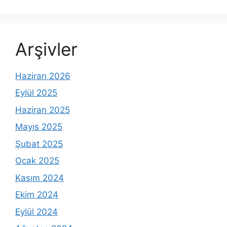
Arşivler
Haziran 2026
Eylül 2025
Haziran 2025
Mayıs 2025
Şubat 2025
Ocak 2025
Kasım 2024
Ekim 2024
Eylül 2024