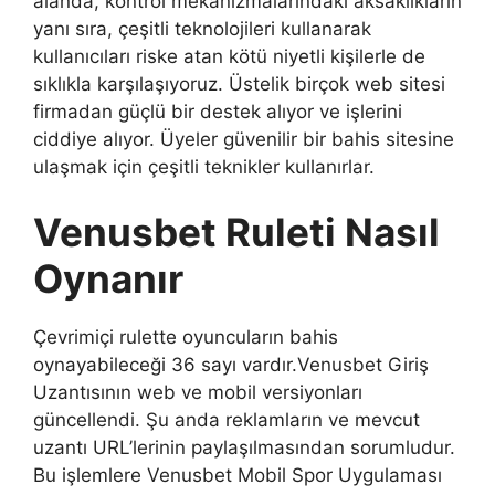
alanda, kontrol mekanizmalarındaki aksaklıkların
yanı sıra, çeşitli teknolojileri kullanarak
kullanıcıları riske atan kötü niyetli kişilerle de
sıklıkla karşılaşıyoruz. Üstelik birçok web sitesi
firmadan güçlü bir destek alıyor ve işlerini
ciddiye alıyor. Üyeler güvenilir bir bahis sitesine
ulaşmak için çeşitli teknikler kullanırlar.
Venusbet Ruleti Nasıl
Oynanır
Çevrimiçi rulette oyuncuların bahis
oynayabileceği 36 sayı vardır.Venusbet Giriş
Uzantısının web ve mobil versiyonları
güncellendi. Şu anda reklamların ve mevcut
uzantı URL’lerinin paylaşılmasından sorumludur.
Bu işlemlere Venusbet Mobil Spor Uygulaması