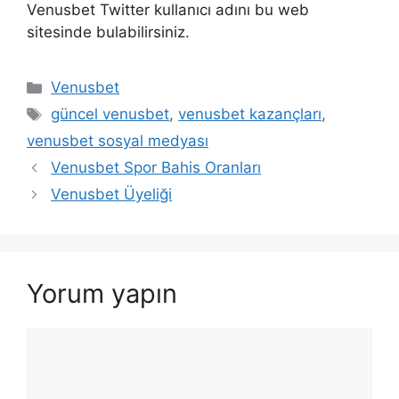
Venusbet Twitter kullanıcı adını bu web
sitesinde bulabilirsiniz.
Kategoriler
Venusbet
Etiketler
güncel venusbet
,
venusbet kazançları
,
venusbet sosyal medyası
Venusbet Spor Bahis Oranları
Venusbet Üyeliği
Yorum yapın
Yorum