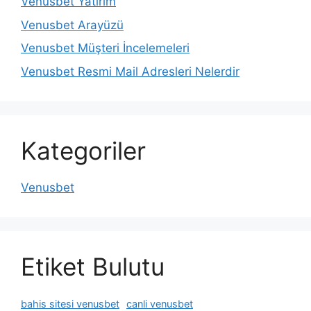
Venusbet Yatırım
Venusbet Arayüzü
Venusbet Müşteri İncelemeleri
Venusbet Resmi Mail Adresleri Nelerdir
Kategoriler
Venusbet
Etiket Bulutu
bahis sitesi venusbet
canli venusbet