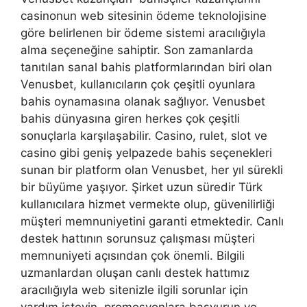
casinonun web sitesinin ödeme teknolojisine
göre belirlenen bir ödeme sistemi aracılığıyla
alma seçeneğine sahiptir. Son zamanlarda
tanıtılan sanal bahis platformlarından biri olan
Venusbet, kullanıcıların çok çeşitli oyunlara
bahis oynamasına olanak sağlıyor. Venusbet
bahis dünyasına giren herkes çok çeşitli
sonuçlarla karşılaşabilir. Casino, rulet, slot ve
casino gibi geniş yelpazede bahis seçenekleri
sunan bir platform olan Venusbet, her yıl sürekli
bir büyüme yaşıyor. Şirket uzun süredir Türk
kullanıcılara hizmet vermekte olup, güvenilirliği
müşteri memnuniyetini garanti etmektedir. Canlı
destek hattının sorunsuz çalışması müşteri
memnuniyeti açısından çok önemli. Bilgili
uzmanlardan oluşan canlı destek hattımız
aracılığıyla web sitenizle ilgili sorunlar için