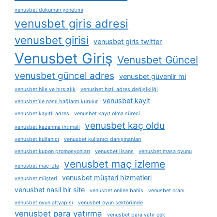
venusbet doküman yönetimi
venusbet giris adresi
venusbet girisi
venusbet giris twitter
Venusbet Giriş
Venusbet Güncel
venusbet güncel adres
venusbet güvenlir mi
venusbet hile ve hırsızlık
venusbet hızlı adres değişikliği
venusbet kayit
venusbet i̇le nasıl bağlantı kurulur
venusbet kayıtlı adres
venusbet kayıt olma süreci
venusbet kaç oldu
venusbet kazanma i̇htimali
venusbet kullanıcı
venusbet kullanıcı danışmanları
venusbet kupon promosyonları
venusbet lisans
venusbet masa oyunu
venusbet maç izleme
venusbet maç izle
venusbet müşteri hizmetleri
venusbet müşteri
venusbet nasil bir site
venusbet online bahis
venusbet oranı
venusbet oyun altyapısı
venusbet oyun sektöründe
venusbet para yatırma
venusbet para yatır çek