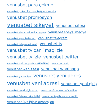
venusbet para çekme
venusbet pokeri ile nasıl bağlantı kurulur
venusbet promosyon
venusbet sikayet
venusbet sitesi
venusbet sosyal medya
venusbet slot makinesi altyapısı
venusbet telegram
venusbet spor bahisleri
venusbet tv
venusbet telegram kanalı
venusbet tv canli maç izle
venusbet tv izle
venusbet twitter
venusbet twitter yardım etkinlikleri
venusbet web
venusbet whatsapp
venusbet web sitesi
venusbet yeni adres
venusbet yatırımları
venusbet yeni adresi
venusbet yeni giriş
venusbet çevrimiçi casino
venusbet ödemeleri güvenli mi
venusbet ödeme teknolojisi
venusbet üyelik anında verilir
venusbet üyeliğinin avantajları