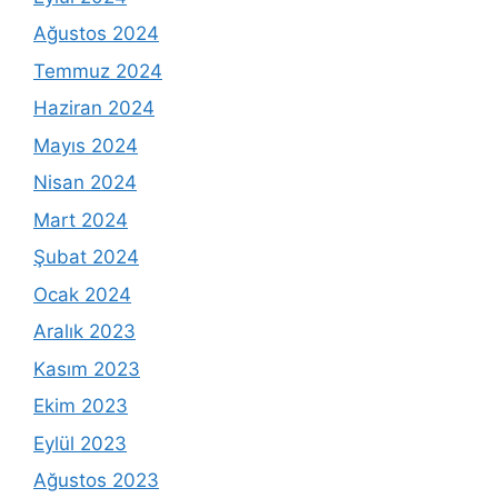
Ağustos 2024
Temmuz 2024
Haziran 2024
Mayıs 2024
Nisan 2024
Mart 2024
Şubat 2024
Ocak 2024
Aralık 2023
Kasım 2023
Ekim 2023
Eylül 2023
Ağustos 2023