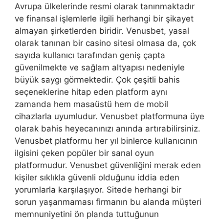
Avrupa ülkelerinde resmi olarak tanınmaktadır
ve finansal işlemlerle ilgili herhangi bir şikayet
almayan şirketlerden biridir. Venusbet, yasal
olarak tanınan bir casino sitesi olmasa da, çok
sayıda kullanıcı tarafından geniş çapta
güvenilmekte ve sağlam altyapısı nedeniyle
büyük saygı görmektedir. Çok çeşitli bahis
seçeneklerine hitap eden platform aynı
zamanda hem masaüstü hem de mobil
cihazlarla uyumludur. Venusbet platformuna üye
olarak bahis heyecanınızı anında artırabilirsiniz.
Venusbet platformu her yıl binlerce kullanıcının
ilgisini çeken popüler bir sanal oyun
platformudur. Venusbet güvenliğini merak eden
kişiler sıklıkla güvenli olduğunu iddia eden
yorumlarla karşılaşıyor. Sitede herhangi bir
sorun yaşanmaması firmanın bu alanda müşteri
memnuniyetini ön planda tuttuğunun