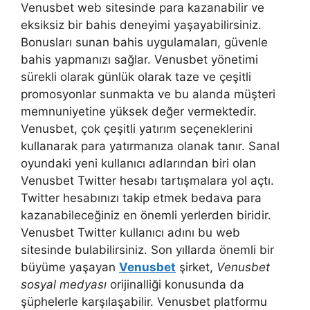
Venusbet web sitesinde para kazanabilir ve
eksiksiz bir bahis deneyimi yaşayabilirsiniz.
Bonusları sunan bahis uygulamaları, güvenle
bahis yapmanızı sağlar. Venusbet yönetimi
sürekli olarak günlük olarak taze ve çeşitli
promosyonlar sunmakta ve bu alanda müşteri
memnuniyetine yüksek değer vermektedir.
Venusbet, çok çeşitli yatırım seçeneklerini
kullanarak para yatırmanıza olanak tanır. Sanal
oyundaki yeni kullanıcı adlarından biri olan
Venusbet Twitter hesabı tartışmalara yol açtı.
Twitter hesabınızı takip etmek bedava para
kazanabileceğiniz en önemli yerlerden biridir.
Venusbet Twitter kullanıcı adını bu web
sitesinde bulabilirsiniz. Son yıllarda önemli bir
büyüme yaşayan
Venusbet
şirket,
Venusbet
sosyal medyası
orijinalliği konusunda da
şüphelerle karşılaşabilir. Venusbet platformu