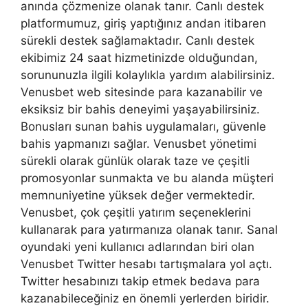
anında çözmenize olanak tanır. Canlı destek
platformumuz, giriş yaptığınız andan itibaren
sürekli destek sağlamaktadır. Canlı destek
ekibimiz 24 saat hizmetinizde olduğundan,
sorununuzla ilgili kolaylıkla yardım alabilirsiniz.
Venusbet web sitesinde para kazanabilir ve
eksiksiz bir bahis deneyimi yaşayabilirsiniz.
Bonusları sunan bahis uygulamaları, güvenle
bahis yapmanızı sağlar. Venusbet yönetimi
sürekli olarak günlük olarak taze ve çeşitli
promosyonlar sunmakta ve bu alanda müşteri
memnuniyetine yüksek değer vermektedir.
Venusbet, çok çeşitli yatırım seçeneklerini
kullanarak para yatırmanıza olanak tanır. Sanal
oyundaki yeni kullanıcı adlarından biri olan
Venusbet Twitter hesabı tartışmalara yol açtı.
Twitter hesabınızı takip etmek bedava para
kazanabileceğiniz en önemli yerlerden biridir.