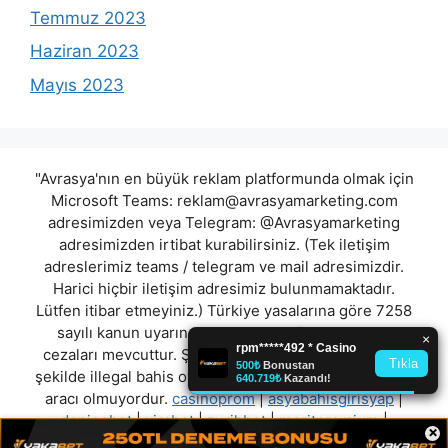
Temmuz 2023
Haziran 2023
Mayıs 2023
"Avrasya'nın en büyük reklam platformunda olmak için
Microsoft Teams:
reklam@avrasyamarketing.com
adresimizden veya Telegram: @Avrasyamarketing
adresimizden irtibat kurabilirsiniz. (Tek iletişim
adreslerimiz teams / telegram ve mail adresimizdir.
Harici hiçbir iletişim adresimiz bulunmamaktadır.
Lütfen itibar etmeyiniz.) Türkiye yasalarına göre 7258
sayılı kanun uyarınca yasa dışı bahis oynamanın
cezaları mevcuttur. Şu an bulunduğunuz site hiç bir
şekilde illegal bahis oyunları oynatmıyor ve oynamaya
aracı olmuyordur.
casinoprom
|
asyabahisgirisyap
|
dopingbet
|
virabet
|
zurihbet
|
meritpremium
|
×
astekbet
|
betmoi
"