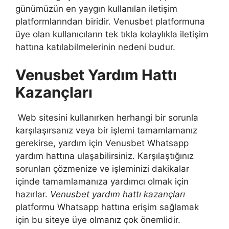
günümüzün en yaygın kullanılan iletişim
platformlarından biridir. Venusbet platformuna
üye olan kullanıcıların tek tıkla kolaylıkla iletişim
hattına katılabilmelerinin nedeni budur.
Venusbet Yardım Hattı
Kazançları
Web sitesini kullanırken herhangi bir sorunla
karşılaşırsanız veya bir işlemi tamamlamanız
gerekirse, yardım için Venusbet Whatsapp
yardım hattına ulaşabilirsiniz. Karşılaştığınız
sorunları çözmenize ve işleminizi dakikalar
içinde tamamlamanıza yardımcı olmak için
hazırlar.
Venusbet yardım hattı kazançları
platformu Whatsapp hattına erişim sağlamak
için bu siteye üye olmanız çok önemlidir.