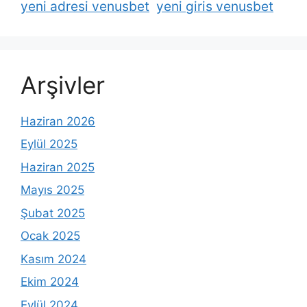
yeni adresi venusbet
yeni giris venusbet
Arşivler
Haziran 2026
Eylül 2025
Haziran 2025
Mayıs 2025
Şubat 2025
Ocak 2025
Kasım 2024
Ekim 2024
Eylül 2024