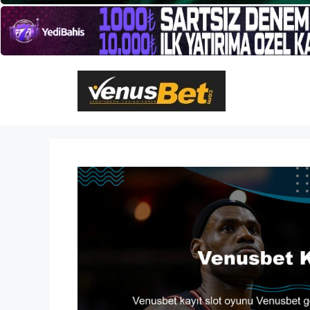
İçeriğe
atla