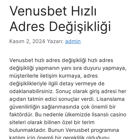
Venusbet Hızlı
Adres Değişikliği
Kasım 2, 2024
Yazarı:
admin
Venusbet hızlı adres değişikliği hızlı adres
değişikliği yapmanın yanı sıra duyuru yapmaya,
müşterilerle iletişim kurmaya, adres
değişiklikleriyle ilgili detay vermeye de
odaklanabilirsiniz. Sonuç olarak giriş adresi her
açıdan tatmin edici sonuçlar verdi. Lisanslama
güvenilirliğin sağlanmasında çok önemli bir
faktördür. Bu nedenle ülkemizde lisanslı casino
siteleri olarak bilinen özel bir terim
bulunmaktadır. Bunun Venusbet programına
katılım için önemli bir gereklilik olduğunu