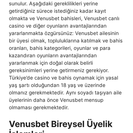
sunulur. Aşağıdaki gereklilikleri yerine
getirdiğiniz sürece istediğiniz kadar kayıt
olmakta ve Venusbet bahisleri, Venusbet canlı
casino ve diğer oyunların avantajlarından
yararlanmakta özgürsünüz: Venusbet ailesinin
bir üyesi olmak, topluluklarına katılmak ve bahis
oranları, bahis kategorileri, oyunlar ve para
kazandıran oyunların avantajlarından
yararlanmak için doğal olarak belirli
gereksinimleri yerine getirmeniz gerekiyor.
Türkiye’de casino ve bahis oynamak için yasal
yaş şartı olduğundan 18 yaş ve üzerinde
olmanız gerekmektedir. Aynı soyadı taşıyan aile
üyelerinin daha önce Venusbet mensup
olmaması gerekmektedir.
Venusbet Bireysel Üyelik