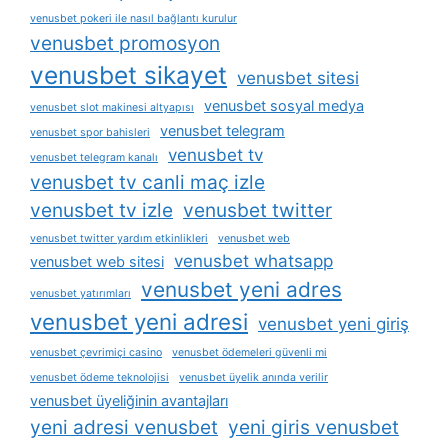
venusbet pokeri ile nasıl bağlantı kurulur
venusbet promosyon
venusbet sikayet
venusbet sitesi
venusbet sosyal medya
venusbet slot makinesi altyapısı
venusbet telegram
venusbet spor bahisleri
venusbet tv
venusbet telegram kanalı
venusbet tv canli maç izle
venusbet tv izle
venusbet twitter
venusbet twitter yardım etkinlikleri
venusbet web
venusbet whatsapp
venusbet web sitesi
venusbet yeni adres
venusbet yatırımları
venusbet yeni adresi
venusbet yeni giriş
venusbet çevrimiçi casino
venusbet ödemeleri güvenli mi
venusbet ödeme teknolojisi
venusbet üyelik anında verilir
venusbet üyeliğinin avantajları
yeni adresi venusbet
yeni giris venusbet