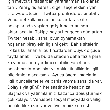
için mevcut fırsatlardan yararlanmanıza olanak
tanır. Yeni giriş adresi, diğer seçeneklerin yanı
sıra web sitesinin Twitter profilinde bulunabilir.
Venusbet kullanıcı adları kullanılarak site
hesaplarında yapılan geliştirmeler anında
aktarılacaktır. Takipçi sayısı her geçen gün artan
Twitter hesabı, sanal oyun oynamaktan
hoşlanan bireylerin ilgisini çekti. Bahis sitelerini
ilk kez kullananlar bu fırsatlardan büyük ölçüde
faydalanabilir ve bu da siteden daha fazla para
kazanmalarına yardımcı olabilir. Facebook
hesabınızda bonuslar ve anlık etkinliklerle ilgili
bildirimler alacaksınız. Ayrıca önemli maçlarla
ilgili güncellemeler ve bahis yapma şansı da var.
Dolayısıyla günün her saatinde hesabınıza
ulaşmak ve yatırımlarınızı kazanca dönüştürmek
çok kolaydır. Venusbet sosyal medyadaki varlığı
popülerlik kazanıyor ve üyelerimize en üst