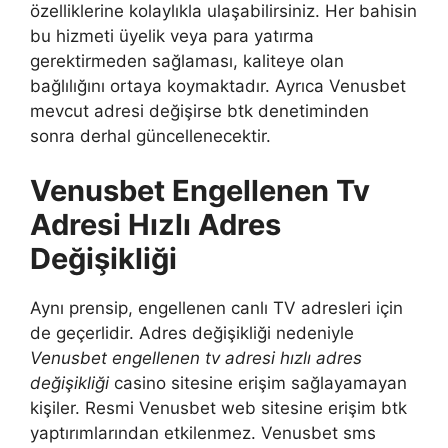
özelliklerine kolaylıkla ulaşabilirsiniz. Her bahisin
bu hizmeti üyelik veya para yatırma
gerektirmeden sağlaması, kaliteye olan
bağlılığını ortaya koymaktadır. Ayrıca Venusbet
mevcut adresi değişirse btk denetiminden
sonra derhal güncellenecektir.
Venusbet Engellenen Tv
Adresi Hızlı Adres
Değişikliği
Aynı prensip, engellenen canlı TV adresleri için
de geçerlidir. Adres değişikliği nedeniyle
Venusbet engellenen tv adresi hızlı adres
değişikliği
casino sitesine erişim sağlayamayan
kişiler. Resmi Venusbet web sitesine erişim btk
yaptırımlarından etkilenmez. Venusbet sms