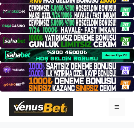
İçeriğe
atla
Menü