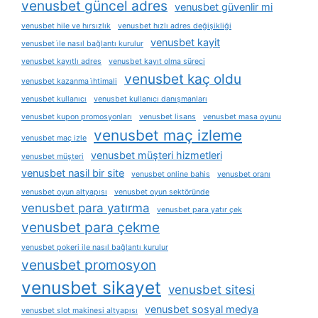
venusbet güncel adres
venusbet güvenlir mi
venusbet hile ve hırsızlık
venusbet hızlı adres değişikliği
venusbet kayit
venusbet i̇le nasıl bağlantı kurulur
venusbet kayıtlı adres
venusbet kayıt olma süreci
venusbet kaç oldu
venusbet kazanma i̇htimali
venusbet kullanıcı
venusbet kullanıcı danışmanları
venusbet kupon promosyonları
venusbet lisans
venusbet masa oyunu
venusbet maç izleme
venusbet maç izle
venusbet müşteri hizmetleri
venusbet müşteri
venusbet nasil bir site
venusbet online bahis
venusbet oranı
venusbet oyun altyapısı
venusbet oyun sektöründe
venusbet para yatırma
venusbet para yatır çek
venusbet para çekme
venusbet pokeri ile nasıl bağlantı kurulur
venusbet promosyon
venusbet sikayet
venusbet sitesi
venusbet sosyal medya
venusbet slot makinesi altyapısı