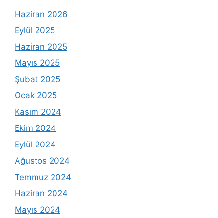
Haziran 2026
Eylül 2025
Haziran 2025
Mayıs 2025
Şubat 2025
Ocak 2025
Kasım 2024
Ekim 2024
Eylül 2024
Ağustos 2024
Temmuz 2024
Haziran 2024
Mayıs 2024