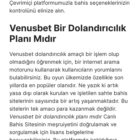
Çevrimiçi platformumuzla bahis seçeneklerinizin
kontrolünü elinize alın.
Venusbet Bir Dolandırıcılık
Planı Mıdır
Venusbet dolandırıcılık amaçlı bir işlem olup
olmadığını öğrenmek için, bir internet arama
motorunu kullanarak kullanıcıların yorumlarını
bulabilirsiniz. Bu oyun ülkemizde özellikle son
yıllarda en popüler olanıdır. Ne yazık ki artık
yasa dışı olarak kurulan ve işletilen sahte bahis
sitelerinin sayısında bir artış yaşanmaktadır. Bu
sitelerin tek amacı para kazanmak değildir.
Venusbet bir dolandırıcılık planı mıdır
Canlı
Bahis Sitesinin meşruiyetini doğrulamak ve
sorgulamak için lisans belgelerine
başvurabilirsiniz. Bu platformda katıldığınız