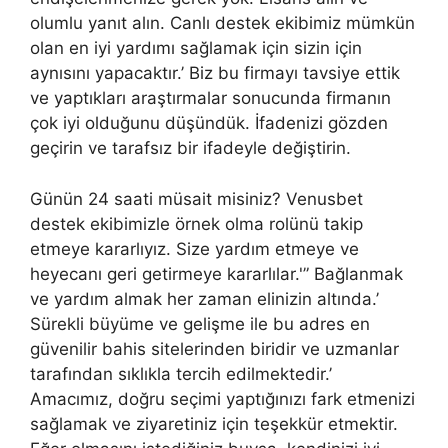
olumlu yanıt alın. Canlı destek ekibimiz mümkün
olan en iyi yardımı sağlamak için sizin için
aynısını yapacaktır.’ Biz bu firmayı tavsiye ettik
ve yaptıkları araştırmalar sonucunda firmanın
çok iyi olduğunu düşündük. İfadenizi gözden
geçirin ve tarafsız bir ifadeyle değiştirin.
Günün 24 saati müsait misiniz? Venusbet
destek ekibimizle örnek olma rolünü takip
etmeye kararlıyız. Size yardım etmeye ve
heyecanı geri getirmeye kararlılar.'” Bağlanmak
ve yardım almak her zaman elinizin altında.’
Sürekli büyüme ve gelişme ile bu adres en
güvenilir bahis sitelerinden biridir ve uzmanlar
tarafından sıklıkla tercih edilmektedir.’
Amacımız, doğru seçimi yaptığınızı fark etmenizi
sağlamak ve ziyaretiniz için teşekkür etmektir.