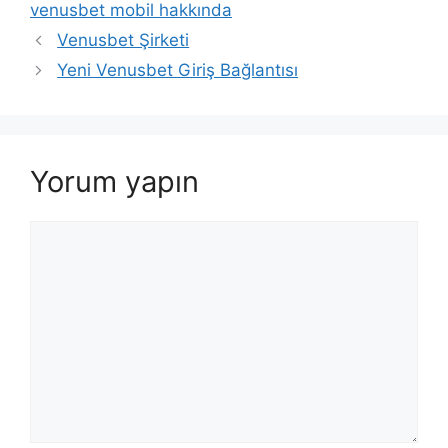
venusbet mobil hakkında
Venusbet Şirketi
Yeni Venusbet Giriş Bağlantısı
Yorum yapın
Yorum