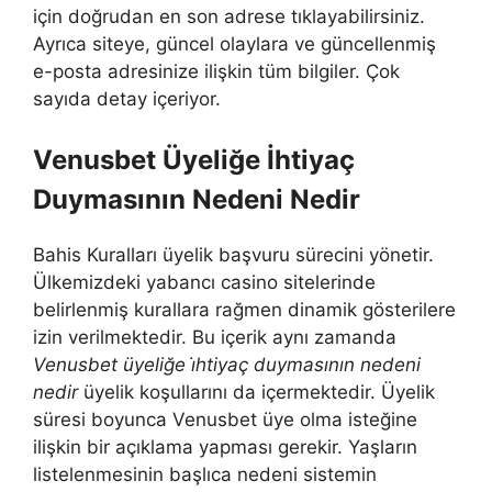
için doğrudan en son adrese tıklayabilirsiniz.
Ayrıca siteye, güncel olaylara ve güncellenmiş
e-posta adresinize ilişkin tüm bilgiler. Çok
sayıda detay içeriyor.
Venusbet Üyeliğe İhtiyaç
Duymasının Nedeni Nedir
Bahis Kuralları üyelik başvuru sürecini yönetir.
Ülkemizdeki yabancı casino sitelerinde
belirlenmiş kurallara rağmen dinamik gösterilere
izin verilmektedir. Bu içerik aynı zamanda
Venusbet üyeliğe i̇htiyaç duymasının nedeni
nedir
üyelik koşullarını da içermektedir. Üyelik
süresi boyunca Venusbet üye olma isteğine
ilişkin bir açıklama yapması gerekir. Yaşların
listelenmesinin başlıca nedeni sistemin