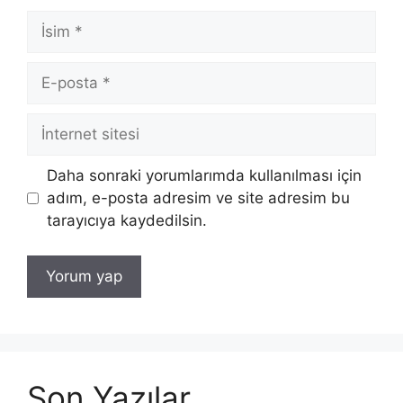
İsim
E-
posta
İnternet
sitesi
Daha sonraki yorumlarımda kullanılması için
adım, e-posta adresim ve site adresim bu
tarayıcıya kaydedilsin.
Son Yazılar