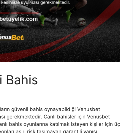
i Bahis
ların güvenli bahis oynayabildiği Venusbet
ması gerekmektedir. Canlı bahisler için Venusbet
Canlı bahis oyunlarına katılmak isteyen kişiler için üç
nları aşırı risk taşımayan garantili yapısı