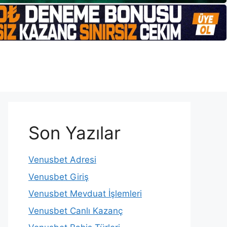
Son Yazılar
Venusbet Adresi
Venusbet Giriş
Venusbet Mevduat İşlemleri
Venusbet Canlı Kazanç