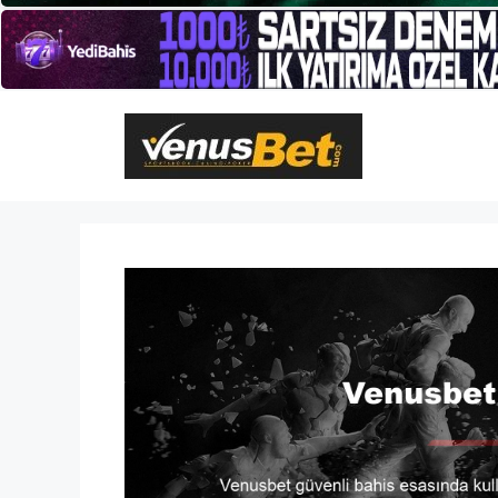
İçeriğe
atla