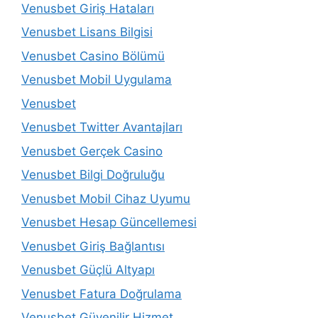
Venusbet Giriş Hataları
Venusbet Lisans Bilgisi
Venusbet Casino Bölümü
Venusbet Mobil Uygulama
Venusbet
Venusbet Twitter Avantajları
Venusbet Gerçek Casino
Venusbet Bilgi Doğruluğu
Venusbet Mobil Cihaz Uyumu
Venusbet Hesap Güncellemesi
Venusbet Giriş Bağlantısı
Venusbet Güçlü Altyapı
Venusbet Fatura Doğrulama
Venusbet Güvenilir Hizmet