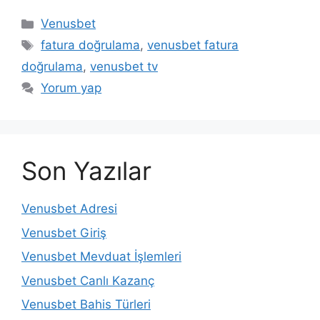
Kategoriler
Venusbet
Etiketler
fatura doğrulama
,
venusbet fatura
doğrulama
,
venusbet tv
Yorum yap
Son Yazılar
Venusbet Adresi
Venusbet Giriş
Venusbet Mevduat İşlemleri
Venusbet Canlı Kazanç
Venusbet Bahis Türleri