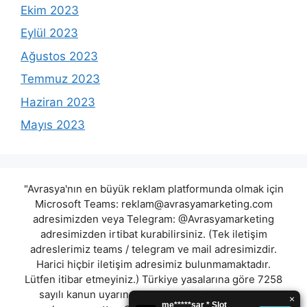
Ekim 2023
Eylül 2023
Ağustos 2023
Temmuz 2023
Haziran 2023
Mayıs 2023
"Avrasya'nın en büyük reklam platformunda olmak için
Microsoft Teams:
reklam@avrasyamarketing.com
adresimizden veya Telegram: @Avrasyamarketing
adresimizden irtibat kurabilirsiniz. (Tek iletişim
adreslerimiz teams / telegram ve mail adresimizdir.
Harici hiçbir iletişim adresimiz bulunmamaktadır.
Lütfen itibar etmeyiniz.) Türkiye yasalarına göre 7258
sayılı kanun uyarınca yasa dışı bahis oynamanın