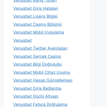
Venusbet Bahis Türleri
Venusbet Giriş Hataları
Venusbet Lisans Bilgisi
Venusbet Casino Bölümü
Venusbet Mobil Uygulama
Venusbet
Venusbet Twitter Avantajları
Venusbet Gerçek Casino
Venusbet Bilgi Doğruluğu
Venusbet Mobil Cihaz Uyumu
Venusbet Hesap Güncellemesi
Venusbet Giriş Bağlantısı
Venusbet Güçlü Altyapı
Venusbet Fatura Doğrulama