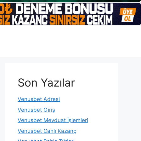
Son Yazılar
Venusbet Adresi
Venusbet Giriş
Venusbet Mevduat İşlemleri
Venusbet Canlı Kazanç