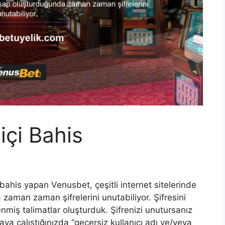
çi Bahis
 bahis yapan Venusbet, çeşitli internet sitelerinde
zaman zaman şifrelerini unutabiliyor. Şifresini
enmiş talimatlar oluşturduk. Şifrenizi unutursanız
ya çalıştığınızda “geçersiz kullanıcı adı ve/veya