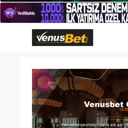
İçeriğe
atla