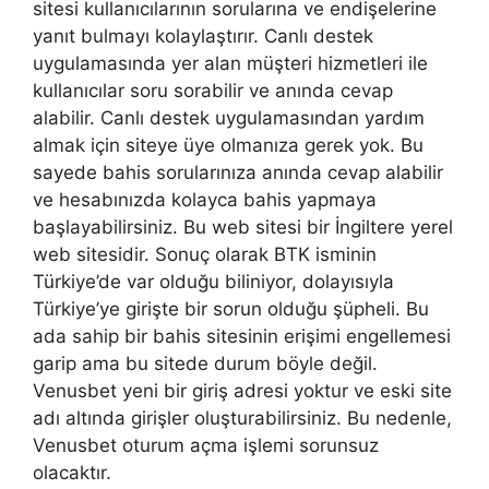
sitesi kullanıcılarının sorularına ve endişelerine
yanıt bulmayı kolaylaştırır. Canlı destek
uygulamasında yer alan müşteri hizmetleri ile
kullanıcılar soru sorabilir ve anında cevap
alabilir. Canlı destek uygulamasından yardım
almak için siteye üye olmanıza gerek yok. Bu
sayede bahis sorularınıza anında cevap alabilir
ve hesabınızda kolayca bahis yapmaya
başlayabilirsiniz. Bu web sitesi bir İngiltere yerel
web sitesidir. Sonuç olarak BTK isminin
Türkiye’de var olduğu biliniyor, dolayısıyla
Türkiye’ye girişte bir sorun olduğu şüpheli. Bu
ada sahip bir bahis sitesinin erişimi engellemesi
garip ama bu sitede durum böyle değil.
Venusbet yeni bir giriş adresi yoktur ve eski site
adı altında girişler oluşturabilirsiniz. Bu nedenle,
Venusbet oturum açma işlemi sorunsuz
olacaktır.