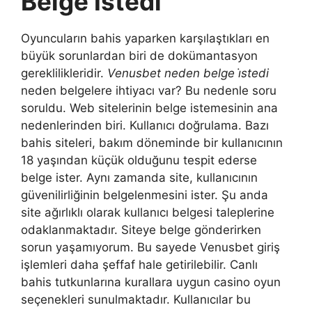
Belge İstedi
Oyuncuların bahis yaparken karşılaştıkları en
büyük sorunlardan biri de dokümantasyon
gereklilikleridir.
Venusbet neden belge i̇stedi
neden belgelere ihtiyacı var? Bu nedenle soru
soruldu. Web sitelerinin belge istemesinin ana
nedenlerinden biri. Kullanıcı doğrulama. Bazı
bahis siteleri, bakım döneminde bir kullanıcının
18 yaşından küçük olduğunu tespit ederse
belge ister. Aynı zamanda site, kullanıcının
güvenilirliğinin belgelenmesini ister. Şu anda
site ağırlıklı olarak kullanıcı belgesi taleplerine
odaklanmaktadır. Siteye belge gönderirken
sorun yaşamıyorum. Bu sayede Venusbet giriş
işlemleri daha şeffaf hale getirilebilir. Canlı
bahis tutkunlarına kurallara uygun casino oyun
seçenekleri sunulmaktadır. Kullanıcılar bu