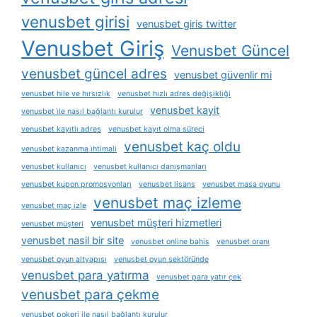
venusbet girisi
venusbet giris twitter
Venusbet Giriş
Venusbet Güncel
venusbet güncel adres
venusbet güvenlir mi
venusbet hile ve hırsızlık
venusbet hızlı adres değişikliği
venusbet kayit
venusbet i̇le nasıl bağlantı kurulur
venusbet kayıtlı adres
venusbet kayıt olma süreci
venusbet kaç oldu
venusbet kazanma i̇htimali
venusbet kullanıcı
venusbet kullanıcı danışmanları
venusbet kupon promosyonları
venusbet lisans
venusbet masa oyunu
venusbet maç izleme
venusbet maç izle
venusbet müşteri hizmetleri
venusbet müşteri
venusbet nasil bir site
venusbet online bahis
venusbet oranı
venusbet oyun altyapısı
venusbet oyun sektöründe
venusbet para yatırma
venusbet para yatır çek
venusbet para çekme
venusbet pokeri ile nasıl bağlantı kurulur