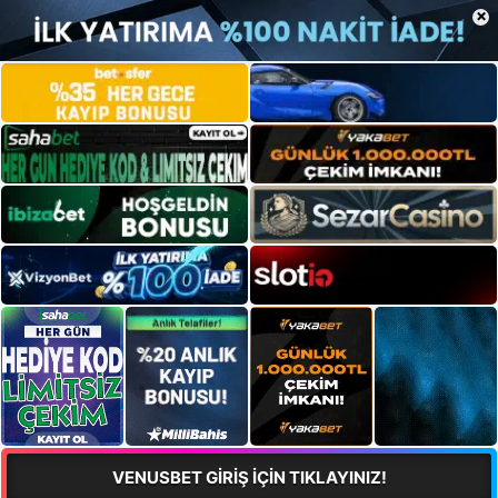
×
VENUSBET GİRİŞ İÇİN TIKLAYINIZ!