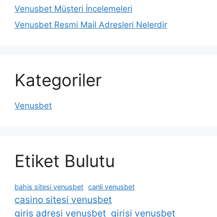
Venusbet Müşteri İncelemeleri
Venusbet Resmi Mail Adresleri Nelerdir
Kategoriler
Venusbet
Etiket Bulutu
bahis sitesi venusbet
canli venusbet
casino sitesi venusbet
giris adresi venusbet
girisi venusbet