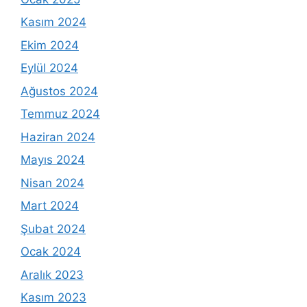
Kasım 2024
Ekim 2024
Eylül 2024
Ağustos 2024
Temmuz 2024
Haziran 2024
Mayıs 2024
Nisan 2024
Mart 2024
Şubat 2024
Ocak 2024
Aralık 2023
Kasım 2023