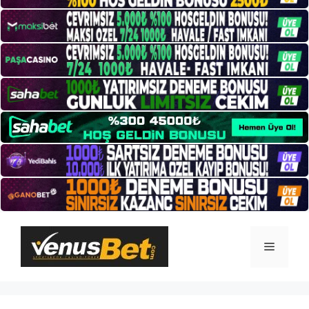
İçeriğe
atla
Menü