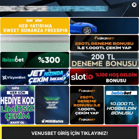
×
VENUSBET GİRİŞ İÇİN TIKLAYINIZ!