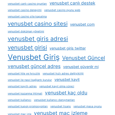
venusbet canlı destek
venusbet canlı casino oyunları
venusbet casino deneyimi
venusbet casino oyunu web
venusbet casino site kapatma
venusbet casino sitesi
venusbet com
venusbet doküman yönetimi
venusbet giris adresi
venusbet girisi
venusbet giris twitter
Venusbet Giriş
Venusbet Güncel
venusbet güncel adres
venusbet güvenlir mi
venusbet hile ve hırsızlık
venusbet hızlı adres değişikliği
venusbet kayit
venusbet i̇le nasıl bağlantı kurulur
venusbet kayıtlı adres
venusbet kayıt olma süreci
venusbet kaç oldu
venusbet kazanma i̇htimali
venusbet kullanıcı
venusbet kullanıcı danışmanları
venusbet kupon promosyonları
venusbet lisans
venusbet masa oyunu
venusbet maç izleme
venusbet maç izle