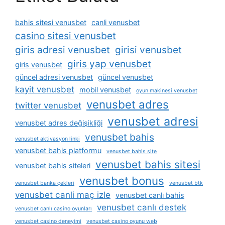
bahis sitesi venusbet
canli venusbet
casino sitesi venusbet
giris adresi venusbet
girisi venusbet
giris yap venusbet
giris venusbet
güncel adresi venusbet
güncel venusbet
kayit venusbet
mobil venusbet
oyun makinesi venusbet
venusbet adres
twitter venusbet
venusbet adresi
venusbet adres değişikliği
venusbet bahis
venusbet aktivasyon linki
venusbet bahis platformu
venusbet bahis site
venusbet bahis sitesi
venusbet bahis siteleri
venusbet bonus
venusbet banka çekleri
venusbet btk
venusbet canli maç izle
venusbet canlı bahis
venusbet canlı destek
venusbet canlı casino oyunları
venusbet casino deneyimi
venusbet casino oyunu web