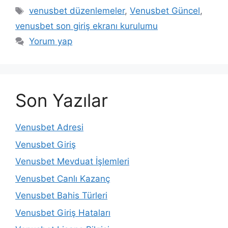
Etiketler
venusbet düzenlemeler
,
Venusbet Güncel
,
venusbet son giriş ekranı kurulumu
Yorum yap
Son Yazılar
Venusbet Adresi
Venusbet Giriş
Venusbet Mevduat İşlemleri
Venusbet Canlı Kazanç
Venusbet Bahis Türleri
Venusbet Giriş Hataları