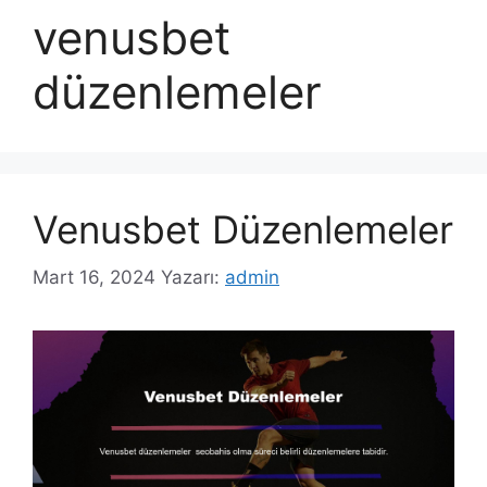
venusbet
düzenlemeler
Venusbet Düzenlemeler
Mart 16, 2024
Yazarı:
admin