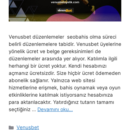
Venusbet düzenlemeler seobahis olma süreci
belirli düzenlemelere tabidir. Venusbet üyelerine
yönelik ücret ve belge gereksinimleri de
düzenlemeler arasında yer alıyor. Katılımla ilgili
herhangi bir ücret yoktur. Kendi hesabınızı
açmanız ücretsizdir. Size hiçbir ücret ödemeden
abonelik sağlanır. Yalnızca web sitesi
hizmetlerine erişmek, bahis oynamak veya oyun
etkinliklerine katılmak istiyorsanız hesabınıza
para aktarılacaktır. Yatırdığınız tutarın tamamı
seçtiğiniz …
Devamını oku…
Kategoriler
Venusbet