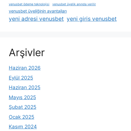
venusbet ödeme teknolojisi
venusbet üyelik anında verilir
venusbet üyeliğinin avantajları
yeni adresi venusbet
yeni giris venusbet
Arşivler
Haziran 2026
Eylül 2025
Haziran 2025
Mayıs 2025
Şubat 2025
Ocak 2025
Kasım 2024