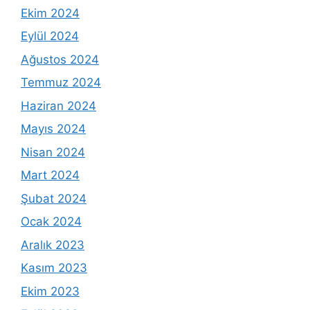
Ekim 2024
Eylül 2024
Ağustos 2024
Temmuz 2024
Haziran 2024
Mayıs 2024
Nisan 2024
Mart 2024
Şubat 2024
Ocak 2024
Aralık 2023
Kasım 2023
Ekim 2023