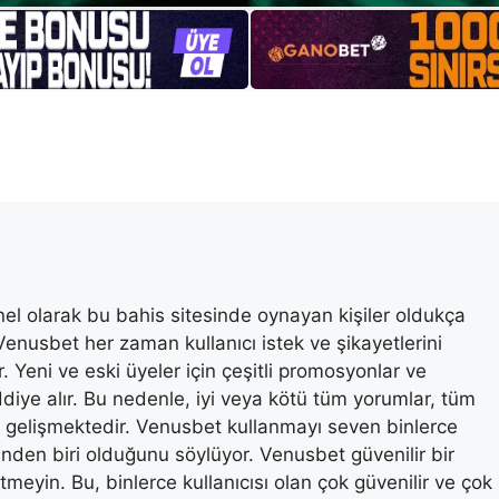
nel olarak bu bahis sitesinde oynayan kişiler oldukça
nusbet her zaman kullanıcı istek ve şikayetlerini
 Yeni ve eski üyeler için çeşitli promosyonlar ve
diye alır. Bu nedenle, iyi veya kötü tüm yorumlar, tüm
ekli gelişmektedir. Venusbet kullanmayı seven binlerce
erinden biri olduğunu söylüyor. Venusbet güvenilir bir
meyin. Bu, binlerce kullanıcısı olan çok güvenilir ve çok