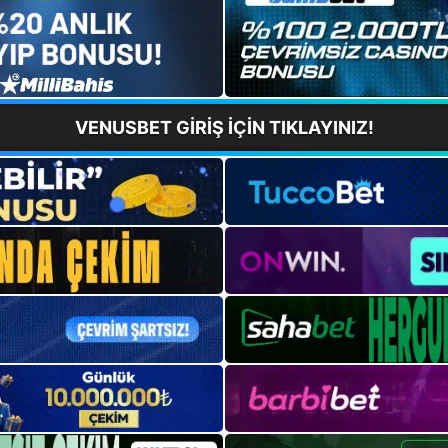
VENUSBET GİRİŞ İÇİN TIKLAYINIZ!